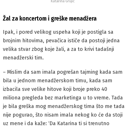
Katarina Grujić
Žal za koncertom i greške menadžera
Ipak, i pored velikog uspeha koji je postigla sa
brojnim hitovima, pevačica ističe da postoji jedna
velika stvar zbog koje žali, a za to krivi tadašnji
menadžerski tim.
– Mislim da sam imala pogrešan tajming kada sam
bila u jednom menadžerskom timu, kada sam
izbacila sve velike hitove koji broje preko 40
miliona pregleda bez marketinga u to vreme. Tada
je bila greška mog menadžerskog tima što me tada
nije pogurao, što nisam imala nekog ko će da stoji
uz mene i da kaže: ‘Da Katarina ti si trenutno