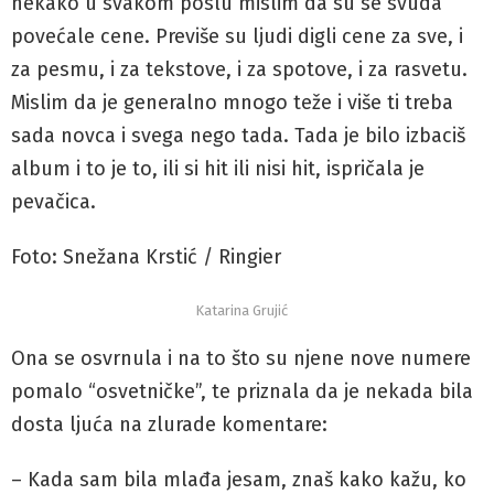
nekako u svakom poslu mislim da su se svuda
povećale cene. Previše su ljudi digli cene za sve, i
za pesmu, i za tekstove, i za spotove, i za rasvetu.
Mislim da je generalno mnogo teže i više ti treba
sada novca i svega nego tada. Tada je bilo izbaciš
album i to je to, ili si hit ili nisi hit, ispričala je
pevačica.
Foto: Snežana Krstić / Ringier
Katarina Grujić
Ona se osvrnula i na to što su njene nove numere
pomalo “osvetničke”, te priznala da je nekada bila
dosta ljuća na zlurade komentare:
– Kada sam bila mlađa jesam, znaš kako kažu, ko