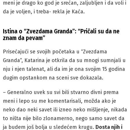
meni je drago ko god je srećan, zaljubljen i da voli i
da je voljen, i treba- rekla je Kaća.
Istina o “Zvezdama Granda”: “Pričali su da ne
znam da pevam”
Prisećajući se svojih početaka u “Zvezdama
Granda”, Katarina je otkrila da su mnogi sumnjali u
nju i njen talenat, ali da im je ona svojim 15 godina
dugim opstankom na sceni sve dokazala.
– Generalno uvek su svi bili stvarno divni prema
meni i lepo su me komentarisali, možda ako je
neko dao neki savet ili izneo neko mišljenje, nikada
to ništa nije bilo zlonamerno, nego samo savet da
ja budem još bolja u sledećem krugu.
Dosta njih i