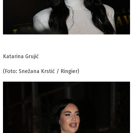
Katarina Grujić
(Foto: Snežana Krstić / Ringier)