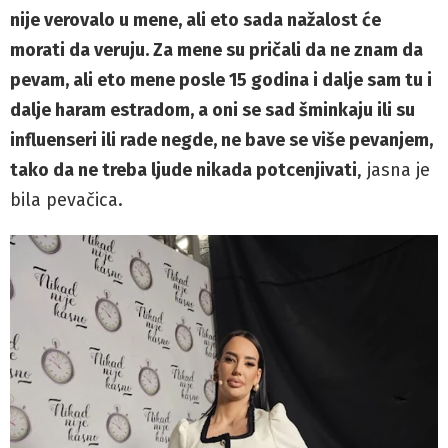
nije verovalo u mene, ali eto sada nažalost će
morati da veruju. Za mene su pričali da ne znam da
pevam, ali eto mene posle 15 godina i dalje sam tu i
dalje haram estradom, a oni se sad šminkaju ili su
influenseri ili rade negde, ne bave se više pevanjem,
tako da ne treba ljude nikada potcenjivati
, jasna je
bila pevačica.