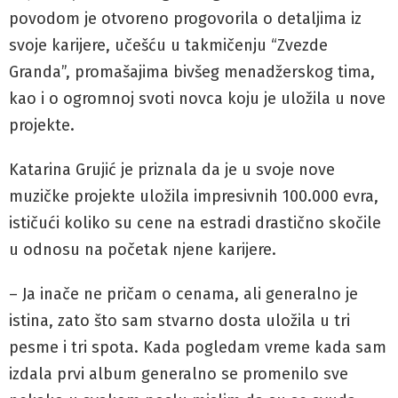
povodom je otvoreno progovorila o detaljima iz
svoje karijere, učešću u takmičenju “Zvezde
Granda”, promašajima bivšeg menadžerskog tima,
kao i o ogromnoj svoti novca koju je uložila u nove
projekte.
Katarina Grujić je priznala da je u svoje nove
muzičke projekte uložila impresivnih 100.000 evra,
ističući koliko su cene na estradi drastično skočile
u odnosu na početak njene karijere.
– Ja inače ne pričam o cenama, ali generalno je
istina, zato što sam stvarno dosta uložila u tri
pesme i tri spota. Kada pogledam vreme kada sam
izdala prvi album generalno se promenilo sve