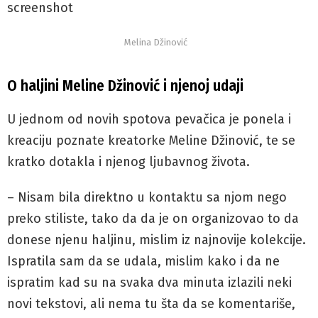
screenshot
Melina Džinović
O haljini Meline Džinović i njenoj udaji
U jednom od novih spotova pevačica je ponela i
kreaciju poznate kreatorke Meline Džinović, te se
kratko dotakla i njenog ljubavnog života.
– Nisam bila direktno u kontaktu sa njom nego
preko stiliste, tako da da je on organizovao to da
donese njenu haljinu, mislim iz najnovije kolekcije.
Ispratila sam da se udala, mislim kako i da ne
ispratim kad su na svaka dva minuta izlazili neki
novi tekstovi, ali nema tu šta da se komentariše,