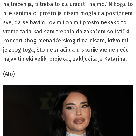
najtraženija, ti treba to da uradiš i hajmo.’ Nikoga to
nije zanimalo, prosto ja nisam mogla da postignem
sve, da se bavim i ovim i onim i prosto nekako to
vreme tada kad sam trebala da zakažem solistički
koncert zbog menadžerskog tima nisam, krivo mi
je zbog toga, što ne znači da u skorije vreme neću
najaviti neki veliki projekat, zaključila je Katarina.
(Alo)