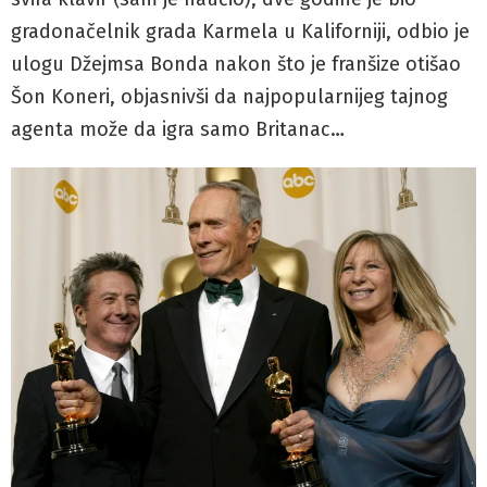
gradonačelnik grada Karmela u Kaliforniji, odbio je
ulogu Džejmsa Bonda nakon što je franšize otišao
Šon Koneri, objasnivši da najpopularnijeg tajnog
agenta može da igra samo Britanac…