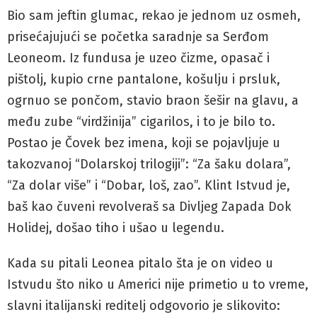
Bio sam jeftin glumac, rekao je jednom uz osmeh,
prisećajujući se početka saradnje sa Serđom
Leoneom. Iz fundusa je uzeo čizme, opasač i
pištolj, kupio crne pantalone, košulju i prsluk,
ogrnuo se pončom, stavio braon šešir na glavu, a
među zube “virdžinija” cigarilos, i to je bilo to.
Postao je Čovek bez imena, koji se pojavljuje u
takozvanoj “Dolarskoj trilogiji”: “Za šaku dolara”,
“Za dolar više” i “Dobar, loš, zao”. Klint Istvud je,
baš kao čuveni revolveraš sa Divljeg Zapada Dok
Holidej, došao tiho i ušao u legendu.
Kada su pitali Leonea pitalo šta je on video u
Istvudu što niko u Americi nije primetio u to vreme,
slavni italijanski reditelj odgovorio je slikovito: