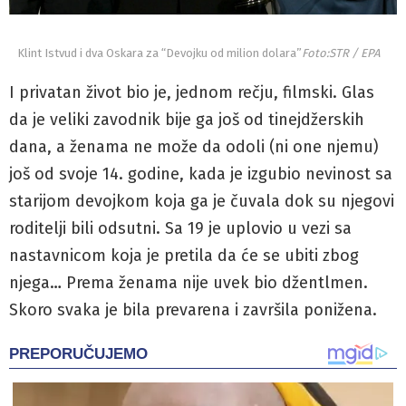
Klint Istvud i dva Oskara za “Devojku od milion dolara”
Foto:STR / EPA
I privatan život bio je, jednom rečju, filmski. Glas
da je veliki zavodnik bije ga još od tinejdžerskih
dana, a ženama ne može da odoli (ni one njemu)
još od svoje 14. godine, kada je izgubio nevinost sa
starijom devojkom koja ga je čuvala dok su njegovi
roditelji bili odsutni. Sa 19 je uplovio u vezi sa
nastavnicom koja je pretila da će se ubiti zbog
njega… Prema ženama nije uvek bio džentlmen.
Skoro svaka je bila prevarena i završila ponižena.