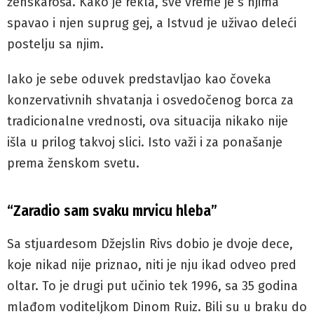
ženskaroša. Kako je rekla, sve vreme je s njima
spavao i njen suprug gej, a Istvud je uživao deleći
postelju sa njim.
Iako je sebe oduvek predstavljao kao čoveka
konzervativnih shvatanja i osvedočenog borca za
tradicionalne vrednosti, ova situacija nikako nije
išla u prilog takvoj slici. Isto važi i za ponašanje
prema ženskom svetu.
“Zaradio sam svaku mrvicu hleba”
Sa stjuardesom Džejslin Rivs dobio je dvoje dece,
koje nikad nije priznao, niti je nju ikad odveo pred
oltar. To je drugi put učinio tek 1996, sa 35 godina
mlađom voditeljkom Dinom Ruiz. Bili su u braku do