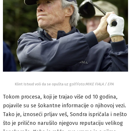
Klint Istvud voli da se opušta uz golf
Foto:MIKE FIALA / EPA
Tokom procesa, koji je trajao više od 10 godina,
pojavile su se šokantne informacije o njihovoj vezi.
Tako je, iznoseći prljav veš, Sondra ispričala i nešto
što je prilično narušilo njegovu reputaciju velikog