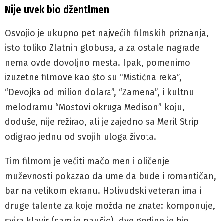
Nije uvek bio džentlmen
Osvojio je ukupno pet najvećih filmskih priznanja,
isto toliko Zlatnih globusa, a za ostale nagrade
nema ovde dovoljno mesta. Ipak, pomenimo
izuzetne filmove kao što su “Mistična reka”,
“Devojka od milion dolara”, “Zamena”, i kultnu
melodramu “Mostovi okruga Medison” koju,
doduše, nije režirao, ali je zajedno sa Meril Strip
odigrao jednu od svojih uloga života.
Tim filmom je večiti mačo men i oličenje
muževnosti pokazao da ume da bude i romantičan,
bar na velikom ekranu. Holivudski veteran ima i
druge talente za koje možda ne znate: komponuje,
svira klavir (sam je naučio), dve godine je bio