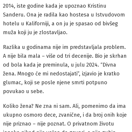
2014, iste godine kada je upoznao Kristinu
Sanderu. Ona je radila kao hostesa u Istvudovom
hotelu u Kaliforniji, a on ju je spasao od bivšeg
muža koji ju je zlostavljao.
Razlika u godinama nije im predstavljala problem.
A nije bila mala – više od tri decenije. Bio je skrhan
od bola kada je preminula, u julu 2024. “Divna
žena. Mnogo će mi nedostajati”, izjavio je kratko
glumac, koji se posle njene smrti potpuno
povukao u sebe.
Koliko žena? Ne zna ni sam. Ali, pomenimo da ima
ukupno osmoro dece, zvanične, i da broj onih koje
nije priznao – nije poznat. O privatnom životu