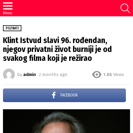
S
Menu
POZNATI
Klint Istvud slavi 96. rođendan,
njegov privatni život burniji je od
svakog filma koji je režirao
by
admin
2 months ago
1.8k
Views
FACEBOOK