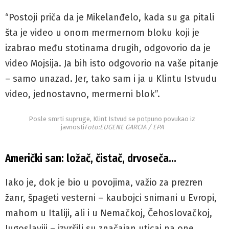
“Postoji priča da je Mikelanđelo, kada su ga pitali
šta je video u onom mermernom bloku koji je
izabrao među stotinama drugih, odgovorio da je
video Mojsija. Ja bih isto odgovorio na vaše pitanje
– samo unazad. Jer, tako sam i ja u Klintu Istvudu
video, jednostavno, mermerni blok”.
Posle smrti supruge, Klint Istvud se potpuno povukao iz
javnosti
Foto:EUGENE GARCIA / EPA
Američki san: ložač, čistač, drvoseča…
Iako je, dok je bio u povojima, važio za prezren
žanr, špageti vesterni – kaubojci snimani u Evropi,
mahom u Italiji, ali i u Nemačkoj, Čehoslovačkoj,
Jugoslaviji – izvršili su značajan uticaj na one