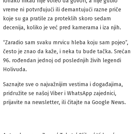
ionako nikad nije voleo da govori, a nije gubio
vreme ni potvrđujući ili demantujući razne priče
koje su ga pratile za proteklih skoro sedam
decenija, koliko je već pred kamerama i iza njih.
“Zaradio sam svaku mrvicu hleba koju sam pojeo”,
često je znao da kaže, i neka tu bude tačka. Srećan
96. rođendan jednoj od poslednjih živih legendi
Holivuda.
Saznajte sve o najvažnijim vestima i događajima,
pridružite se našoj Viber i WhatsApp zajednici,
prijavite na newsletter, ili čitajte na Google News.