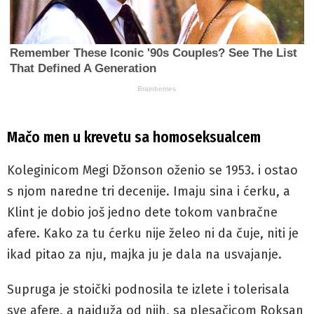
Mačo men u krevetu sa homoseksualcem
Koleginicom Megi Džonson oženio se 1953. i ostao
s njom naredne tri decenije. Imaju sina i ćerku, a
Klint je dobio još jedno dete tokom vanbračne
afere. Kako za tu ćerku nije želeo ni da čuje, niti je
ikad pitao za nju, majka ju je dala na usvajanje.
Supruga je stoički podnosila te izlete i tolerisala
sve afere, a najduža od njih, sa plesačicom Roksan