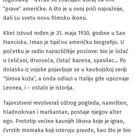
“prave” američke. A što je u ovoj priči najvažnije,
dali su svetu novu filmsku ikonu.
Klint Istvud rođen je 31. maja 1930. godine u San
Francisku. Imao je tipičnu američku biografiju. U
početku je radio najrazličitije poslove: bio je ložač
u čeličani, drvoseča, čistač bazena, spasilac… Po
dolasku iz vojske pojavljuje se u kaubojskoj seriji
“Sirova koža”, a onda odlazi u Italiju gde upoznaje
Leonea, i – ostalo je istorija.
Tajanstveni revolveraš oštrog pogleda, namršten,
hladnokrvan i markantan, postaje njegov alter
ego. Prototip većine kasnijih likova koje je igrao,
čvrstih momaka koji isteruju pravdu, kao što je bio