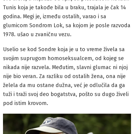
Tunis koja je takođe bila u braku, trajala je čak 14
godina. Megi je, između ostalih, varao i sa
glumicom Sondrom Lok, sa kojom je posle razvoda
1978. ušao u zvaničnu vezu.
Uselio se kod Sondre koja je u to vreme živela sa
svojim suprugom homoseksualcem, od kojeg se
nikada nije razvela. Međutim, slavni glumac ni njoj
nije bio veran. Za razliku od ostalih žena, ona nije
želela da mu ostane dužna, već je odlučila da ga
tuži i traži svoj deo bogatstva, pošto su dugo živeli
pod istim krovom.