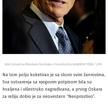
Klint Istvud na filmskom festivalu u Torontu
Foto:WARREN TODA / EPA
Na tom polju koketirao je sa skoro svim žanrovima.
Sva ostvarenja sa njegovim potpisom bila su
hvaljena i višestruko nagrađivana, a prvog Oskara
za režiju dobio je za neovestern “Neoprostivo”.