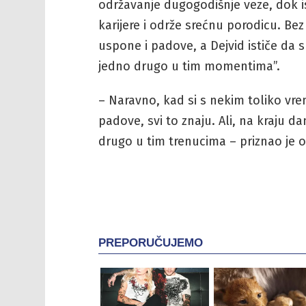
održavanje dugogodišnje veze, dok 
karijere i održe srećnu porodicu. Be
uspone i padove, a Dejvid ističe da su
jedno drugo u tim momentima”.
– Naravno, kad si s nekim toliko vr
padove, svi to znaju. Ali, na kraju d
drugo u tim trenucima – priznao je o