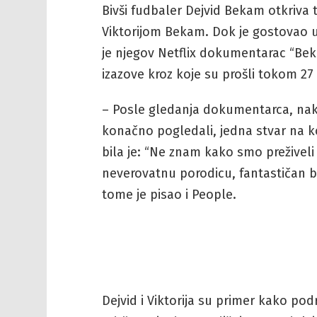
Bivši fudbaler Dejvid Bekam otkriv
Viktorijom Bekam. Dok je gostovao u
je njegov Netflix dokumentarac “Be
izazove kroz koje su prošli tokom 27
– Posle gledanja dokumentarca, nako
konačno pogledali, jedna stvar na k
bila je: “Ne znam kako smo preživeli
neverovatnu porodicu, fantastičan bi
tome je pisao i People.
Dejvid i Viktorija su primer kako pod