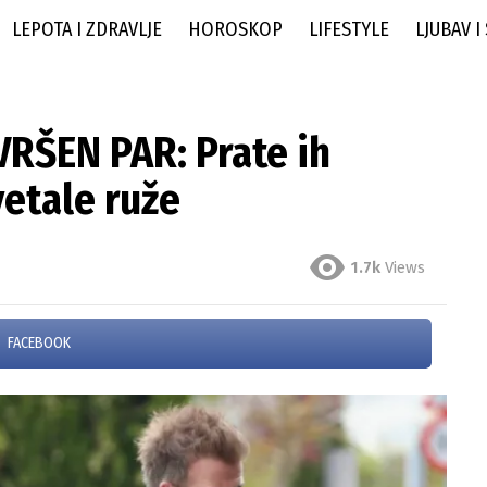
LEPOTA I ZDRAVLJE
HOROSKOP
LIFESTYLE
LJUBAV I
RŠEN PAR: Prate ih
vetale ruže
1.7k
Views
FACEBOOK