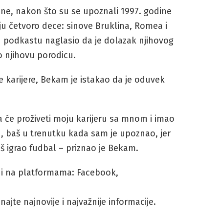
ne, nakon što su se upoznali 1997. godine
ju četvoro dece: sinove Bruklina, Romea i
 u podkastu naglasio da je dolazak njihovog
o njihovu porodicu.
e karijere, Bekam je istakao da je oduvek
 će proživeti moju karijeru sa mnom i imao
, baš u trenutku kada sam je upoznao, jer
 igrao fudbal – priznao je Bekam.
i i na platformama: Facebook,
ajte najnovije i najvažnije informacije.