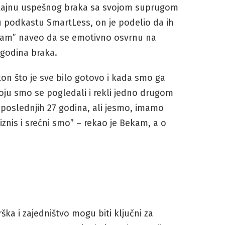
a tajnu uspešnog braka sa svojom suprugom
 podkastu SmartLess, on je podelio da ih
kam” naveo da se emotivno osvrnu na
 godina braka.
n što je sve bilo gotovo i kada smo ga
oju smo se pogledali i rekli jedno drugom
 poslednjih 27 godina, ali jesmo, imamo
znis i srećni smo” – rekao je Bekam, a o
rška i zajedništvo mogu biti ključni za