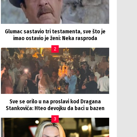
Glumac sastavio tri testamenta, sve što je
imao ostavio je ženi: Neka rasproda
Sve se orilo u na proslavi kod Dragana
Stankovića: Hteo devojku da baci u bazen