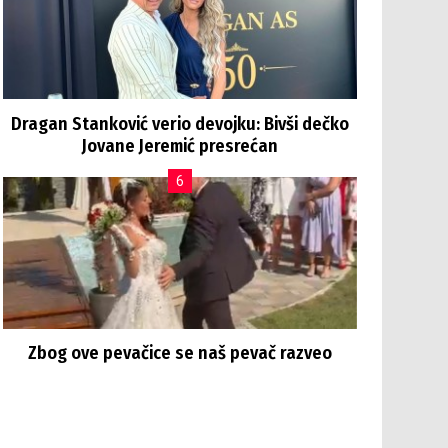
Dragan Stanković verio devojku: Bivši dečko
Jovane Jeremić presrećan
Zbog ove pevačice se naš pevač razveo