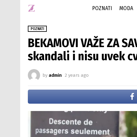
POZNATI
MODA
POZNATI
BEKAMOVI VAŽE ZA SAV
skandali i nisu uvek c
by
admin
2 years ago