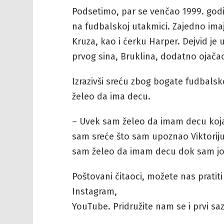
Podsetimo, par se venčao 1999. godi
na fudbalskoj utakmici. Zajedno ima
Kruza, kao i ćerku Harper. Dejvid je
prvog sina, Bruklina, dodatno ojača
Izrazivši sreću zbog bogate fudbalsk
želeo da ima decu.
– Uvek sam želeo da imam decu koja
sam sreće što sam upoznao Viktoriju
sam želeo da imam decu dok sam još
Poštovani čitaoci, možete nas pratit
Instagram,
YouTube. Pridružite nam se i prvi sazn