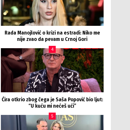
Rada Manojlović o krizi na estradi: Niko me
nije zvao da pevam u Crnoj Gori
Ćira otkrio zbog čega je Saša Popović bio ljut:
“U kuću mi nećeš ući”