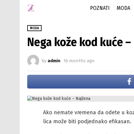
POZNATI
MODA
MODA
Nega kože kod kuće –
by
admin
10 months ago
Ako nemate vremena da odete u kozme
lica može biti podjednako efikasan.