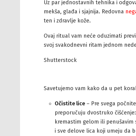
Uz par jednostavnih tehnika i odgov
mekša, glađa i sjajnija. Redovna
nega
ten i zdravlje kože.
Ovaj ritual vam neće oduzimati prev
svoj svakodnevni ritam jednom nede
Shutterstock
Savetujemo vam kako da u pet korak
Očistite lice
– Pre svega počnite t
preporučuju dvostruko čišćenje
kremastim gelom ili penušavim s
i sve delove lica koji umeju da 