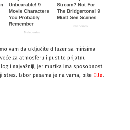
mo vam da uključite difuzer sa mirisima
sveće za atmosferu i pustite prijatnu
log i najvažniji, jer muzika ima sposobnost
ji stres. Izbor pesama je na vama, piše
Elle
.