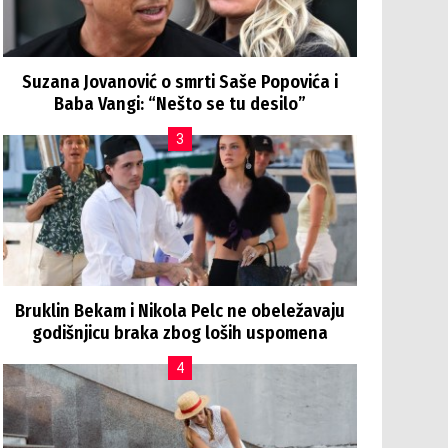
Suzana Jovanović o smrti Saše Popovića i
Baba Vangi: “Nešto se tu desilo”
Bruklin Bekam i Nikola Pelc ne obeležavaju
godišnjicu braka zbog loših uspomena