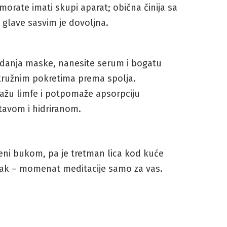
morate imati skupi aparat; obična činija sa
glave sasvim je dovoljna.
danja maske, nanesite serum i bogatu
kružnim pokretima prema spolja.
nažu limfe i potpomaže apsorpciju
stavom i hidriranom.
i bukom, pa je tretman lica kod kuće
utak – momenat meditacije samo za vas.