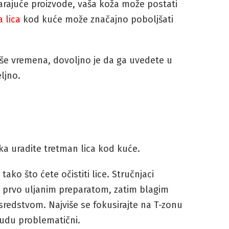
arajuće proizvode, vaša koža može postati
 lica
kod kuće može značajno poboljšati
iše vremena, dovoljno je da ga uvedete u
ljno.
a uradite tretman lica kod kuće.
ako što ćete očistiti lice. Stručnjaci
: prvo uljanim preparatom, zatim blagim
redstvom. Najviše se fokusirajte na T-zonu
budu problematični.