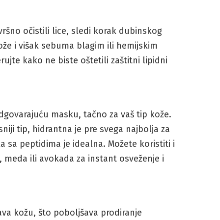
šno očistili lice, sledi korak dubinskog
kože i višak sebuma blagim ili hemijskim
ujte kako ne biste oštetili zaštitni lipidni
dgovarajuću masku, tačno za vaš tip kože.
iji tip, hidrantna je pre svega najbolja za
 sa peptidima je idealna. Možete koristiti i
 meda ili avokada za instant osveženje i
va kožu, što poboljšava prodiranje