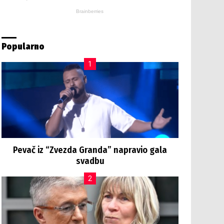
Popularno
Pevač iz “Zvezda Granda” napravio gala
svadbu