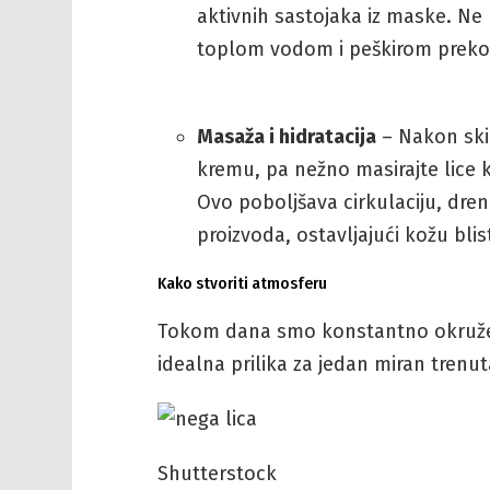
aktivnih sastojaka iz maske. Ne 
toplom vodom i peškirom preko 
Masaža i hidratacija
– Nakon ski
kremu, pa nežno masirajte lice 
Ovo poboljšava cirkulaciju, dre
proizvoda, ostavljajući kožu bli
Kako stvoriti atmosferu
Tokom dana smo konstantno okružen
idealna prilika za jedan miran tren
Shutterstock