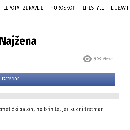
LEPOTA I ZDRAVLJE
HOROSKOP
LIFESTYLE
LJUBAV I
 Najžena
999
Views
FACEBOOK
tički salon, ne brinite, jer kućni tretman