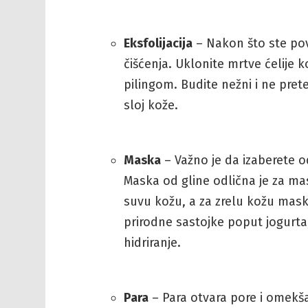
Eksfolijacija
– Nakon što ste povr
čišćenja. Uklonite mrtve ćelije 
pilingom. Budite nežni i ne preter
sloj kože.
Maska
– Važno je da izaberete o
Maska od gline odlična je za masn
suvu kožu, a za zrelu kožu maska
prirodne sastojke poput jogurta,
hidriranje.
Para
– Para otvara pore i omekša