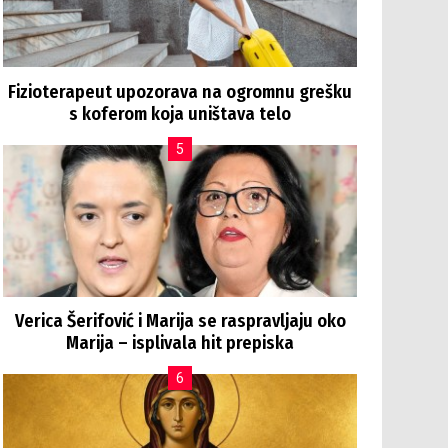
Fizioterapeut upozorava na ogromnu grešku
s koferom koja uništava telo
Verica Šerifović i Marija se raspravljaju oko
Marija – isplivala hit prepiska