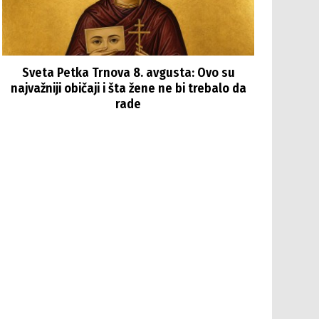
Sveta Petka Trnova 8. avgusta: Ovo su
najvažniji običaji i šta žene ne bi trebalo da
rade