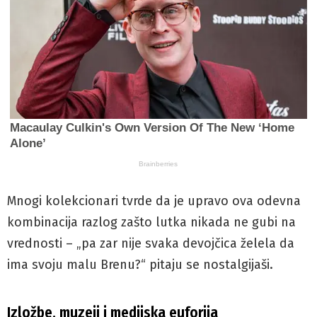
Mnogi kolekcionari tvrde da je upravo ova odevna
kombinacija razlog zašto lutka nikada ne gubi na
vrednosti – „pa zar nije svaka devojčica želela da
ima svoju malu Brenu?“ pitaju se nostalgijaši.
Izložbe, muzeji i medijska euforija