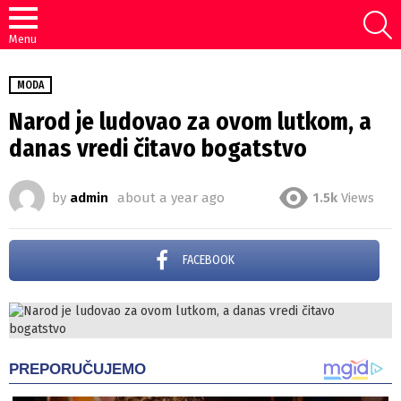
S
Menu
MODA
Narod je ludovao za ovom lutkom, a
danas vredi čitavo bogatstvo
by
admin
about a year ago
1.5k
Views
FACEBOOK