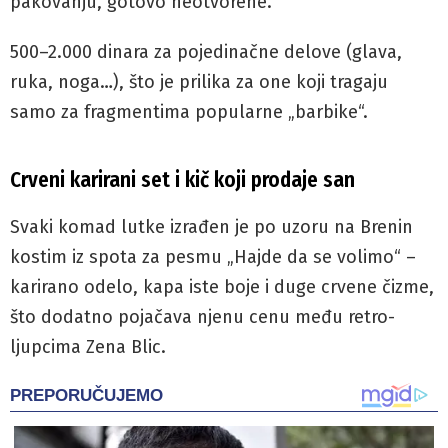
pakovanju, gotovo neotvorene.
500–2.000 dinara za pojedinačne delove (glava,
ruka, noga…), što je prilika za one koji tragaju
samo za fragmentima popularne „barbike“.
Crveni karirani set i kič koji prodaje san
Svaki komad lutke izrađen je po uzoru na Brenin
kostim iz spota za pesmu „Hajde da se volimo“ –
karirano odelo, kapa iste boje i duge crvene čizme,
što dodatno pojačava njenu cenu među retro-
ljupcima Zena Blic.