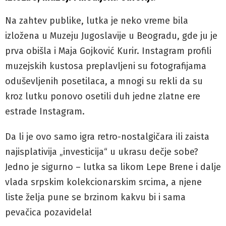
Na zahtev publike, lutka je neko vreme bila
izložena u Muzeju Jugoslavije u Beogradu, gde ju je
prva obišla i Maja Gojković Kurir. Instagram profili
muzejskih kustosa preplavljeni su fotografijama
oduševljenih posetilaca, a mnogi su rekli da su
kroz lutku ponovo osetili duh jedne zlatne ere
estrade Instagram.
Da li je ovo samo igra retro-nostalgičara ili zaista
najisplativija „investicija“ u ukrasu dečje sobe?
Jedno je sigurno – lutka sa likom Lepe Brene i dalje
vlada srpskim kolekcionarskim srcima, a njene
liste želja pune se brzinom kakvu bi i sama
pevačica pozavidela!