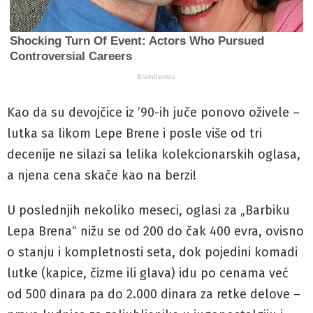
Kao da su devojčice iz ’90-ih juče ponovo oživele –
lutka sa likom Lepe Brene i posle više od tri
decenije ne silazi sa lelika kolekcionarskih oglasa,
a njena cena skače kao na berzi!
U poslednjih nekoliko meseci, oglasi za „Barbiku
Lepa Brena“ nižu se od 200 do čak 400 evra, ovisno
o stanju i kompletnosti seta, dok pojedini komadi
lutke (kapice, čizme ili glava) idu po cenama već
od 500 dinara pa do 2.000 dinara za retke delove –