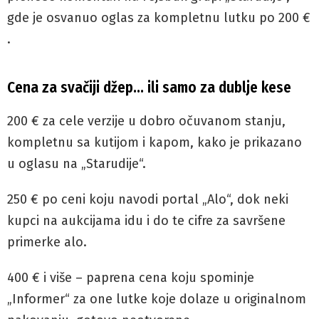
gde je osvanuo oglas za kompletnu lutku po 200 €
.
Cena za svačiji džep… ili samo za dublje kese
200 € za cele verzije u dobro očuvanom stanju,
kompletnu sa kutijom i kapom, kako je prikazano
u oglasu na „Starudije“.
250 € po ceni koju navodi portal „Alo“, dok neki
kupci na aukcijama idu i do te cifre za savršene
primerke alo.
400 € i više – paprena cena koju spominje
„Informer“ za one lutke koje dolaze u originalnom