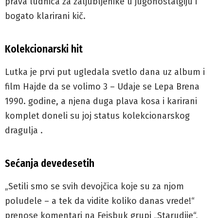
prava ludnica za zaljubljenike u jugonostalgiju i
bogato klarirani kič.
Kolekcionarski hit
Lutka je prvi put ugledala svetlo dana uz album i
film Hajde da se volimo 3 – Udaje se Lepa Brena
1990. godine, a njena duga plava kosa i karirani
komplet doneli su joj status kolekcionarskog
dragulja .
Sećanja devedesetih
„Setili smo se svih devojčica koje su za njom
poludele – a tek da vidite koliko danas vrede!“
prenose komentari na Fejsbuk grupi „Starudije“,