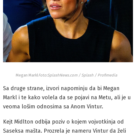
Megan Markl
Foto:SplashNews.com / Splash / Profimedia
Sa druge strane, izvori napominju da bi Megan
Markl i te kako volela da se pojavi na Metu, ali je u
veoma lošim odnosima sa Anom Vintur.
Kejt Midlton odbija poziv o kojem vojvotkinja od
Saseksa mašta. Prozrela je nameru Vintur da želi