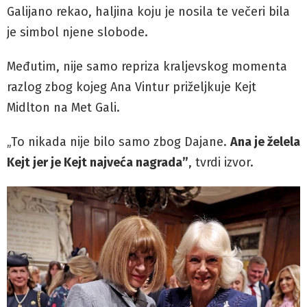
Galijano rekao, haljina koju je nosila te večeri bila
je simbol njene slobode.
Međutim, nije samo repriza kraljevskog momenta
razlog zbog kojeg Ana Vintur priželjkuje Kejt
Midlton na Met Gali.
„To nikada nije bilo samo zbog Dajane.
Ana je želela
Kejt jer je Kejt najveća nagrada”
, tvrdi izvor.