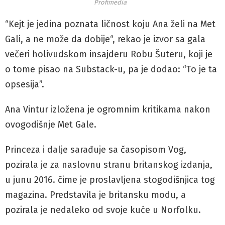
Profimedia
“Kejt je jedina poznata ličnost koju Ana želi na Met
Gali, a ne može da dobije“, rekao je izvor sa gala
večeri holivudskom insajderu Robu Šuteru, koji je
o tome pisao na Substack-u, pa je dodao: “To je ta
opsesija”.
Ana Vintur izložena je ogromnim kritikama nakon
ovogodišnje Met Gale.
Princeza i dalje sarađuje sa časopisom Vog,
pozirala je za naslovnu stranu britanskog izdanja,
u junu 2016. čime je proslavljena stogodišnjica tog
magazina. Predstavila je britansku modu, a
pozirala je nedaleko od svoje kuće u Norfolku.