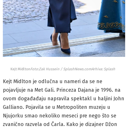
Kejt Midlton
Foto:Zak Hussein / SplashNews.comArhiva: Splash
Kejt Midlton je odlučna u nameri da se ne
pojavljuje na Met Gali. Princeza Dajana je 1996. na
ovom događađaju napravila spektakl u haljini John
Galliano. Pojavila se u Metropoliten muzeju u
Njujorku smao nekoliko meseci pre nego što se
zvanično razvela od Čarla. Kako je dizajner Džon