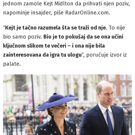
jednom zamole Kejt Midlton da prihvati njen poziv,
napominje insajder, piše RadarOnline.com.
“
Kejt je tačno razumela šta se traži od nje
. To nije
bio samo poziv.
Bio je to pokušaj da se ona učini
ključnom slikom te večeri – i ona nije bila
zainteresovana da igra tu ulogu
“, poručuje izvor iz
palate.