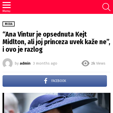
S
Menu
MODA
“Ana Vintur je opsednuta Kejt
Midlton, ali joj princeza uvek kaže ne”,
i ovo je razlog
by
admin
3 months ago
2k
Views
FACEBOOK