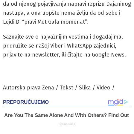
da od njenog pojavjivanja napravi reprizu Dajaninog
nastupa, a ona uopšte nema želju da od sebe i
Lejdi Di “pravi Met Gala momenat”.
Saznajte sve o najvažnijim vestima i događajima,
pridružite se našoj Viber i WhatsApp zajednici,
prijavite na newsletter, ili čitajte na Google News.
Autorska prava Zena / Tekst / Slika / Video /