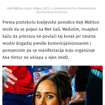
Kejt Midlton i princ Vilijam 2023. u Londonu
Foto:Tim RookeArhiva:
Shutterstock Editorial
Prema protokolu kraljevske porodice Kejt Midlton
može da se pojavi na Met Gali. Međutim, insajderi
kažu da princeza ne povlači taj korak jer smatra
modni događaj previše komericijalnizovanim i
pompeznim pa se manifestacija koju organizuje
Ana Vintur ne uklapa u njen imidž.