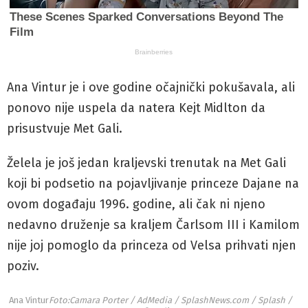
Ana Vintur je i ove godine očajnički pokušavala, ali
ponovo nije uspela da natera Kejt Midlton da
prisustvuje Met Gali.
Želela je još jedan kraljevski trenutak na Met Gali
koji bi podsetio na pojavljivanje princeze Dajane na
ovom događaju 1996. godine, ali čak ni njeno
nedavno druženje sa kraljem Čarlsom III i Kamilom
nije joj pomoglo da princeza od Velsa prihvati njen
poziv.
Ana Vintur
Foto:Camara Porter / AdMedia / SplashNews.com / Splash /