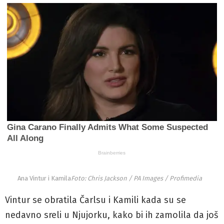
Ana Vintur i Kamila
Foto: Chris Jackson / PA Images / Profimedia
Vintur se obratila Čarlsu i Kamili kada su se
nedavno sreli u Njujorku, kako bi ih zamolila da još