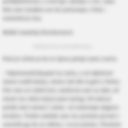
predijabetesom, a muči ga i apneja u snu. Ipak,
bila sam strpljiva sve do putovanja u Pariz –
nastavila je ona.
NDAB Creativity/Shutterstock
Odlučila je da mu da još jednu šansu
Pariz je učinio je da se njena patnja samo uveća.
– Najromantičniji grad na svetu, a mi nijednom
nismo vodili ljubav, nismo čak bili ni goli u Parizu.
Čim smo se vratili kući, raskinula sam sa njim, ali
nisam mu rekla koji je pravi razlog. Od tada je
prošlo šest meseci i zaista mi nedostaje njegovo
društvo. Prošle nedelje sam mu poslala poruku i
zamolila ga da se vidimo, i on je pristao. Planiram