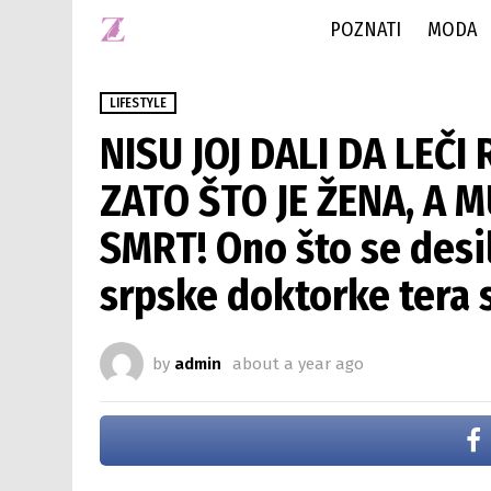
POZNATI
MODA
LIFESTYLE
NISU JOJ DALI DA LEČ
ZATO ŠTO JE ŽENA, A M
SMRT! Ono što se desi
srpske doktorke tera s
by
admin
about a year ago