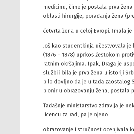
medicinu, čime je postala prva žena 
oblasti hirurgije, porađanja žena (pr
četvrta žena u celoj Evropi. Imala j
Još kao studentkinja učestvovala je
(1876 – 1878) uprkos žestokom protiv
ratnim okršajima. Ipak, Draga je usp
službi i bila je prva žena u istoriji Sr
bilo dovljno da je u tada zaostalog S
pionir u obrazovanju žena, postala pr
Tadašnje ministarstvo zdravlja je n
licencu za rad, pa je njeno
obrazovanje i stručnost ocenjivala k