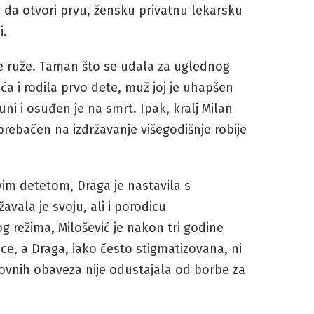
li da otvori prvu, žensku privatnu lekarsku
i.
le ruže. Taman što se udala za uglednog
ća i rodila prvo dete, muž joj je uhapšen
i i osuđen je na smrt. Ipak, kralj Milan
prebačen na izdržavanje višegodišnje robije
im detetom, Draga je nastavila s
vala je svoju, ali i porodicu
 režima, Milošević je nakon tri godine
ce, a Draga, iako često stigmatizovana, ni
ovnih obaveza nije odustajala od borbe za