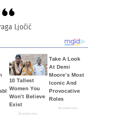
raga Ljočić