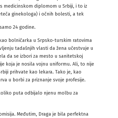
s medicinskom diplomom u Srbiji, i to iz
eteča ginekologa) i očnih bolesti, a tek
e samo 24 godine.
 kao bolničarka u Srpsko-turskim ratovima
ljenju tadašnjih vlasti da žena učestvuje u
ela da se izbori za mesto u sanitetskoj
bije koja je nosila vojnu uniformu. Ali, to nije
rbiji prihvate kao lekara. Tako je, kao
va u borbi za priznanje svoje profesije.
ekoliko puta odbijalo njenu molbu za
omisija. Međutim, Draga je bila perfektna