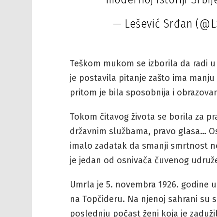
— Lešević Srđan (@L
Teškom mukom se izborila da radi u 
je postavila pitanje zašto ima manj
pritom je bila sposobnija i obrazovan
Tokom čitavog života se borila za p
državnim službama, pravo glasa… Osn
imalo zadatak da smanji smrtnost n
je jedan od osnivača čuvenog udruže
Umrla je 5. novembra 1926. godine u 
na Topčideru. Na njenoj sahrani su se
poslednju počast ženi koja je zadužil