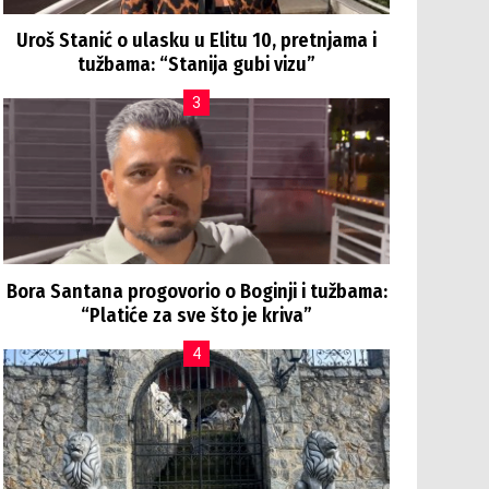
Uroš Stanić o ulasku u Elitu 10, pretnjama i
tužbama: “Stanija gubi vizu”
Bora Santana progovorio o Boginji i tužbama:
“Platiće za sve što je kriva”