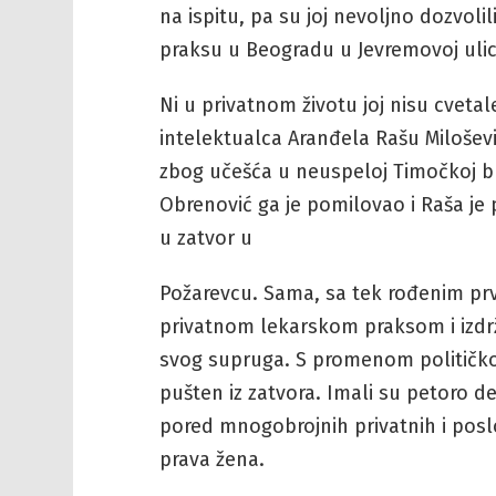
na ispitu, pa su joj nevoljno dozvoli
praksu u Beogradu u Jevremovoj ulic
Ni u privatnom životu joj nisu cveta
intelektualca Aranđela Rašu Miloševi
zbog učešća u neuspeloj Timočkoj bun
Obrenović ga je pomilovao i Raša je 
u zatvor u
Požarevcu. Sama, sa tek rođenim prv
privatnom lekarskom praksom i izdrža
svog supruga. S promenom političkog
pušten iz zatvora. Imali su petoro de
pored mnogobrojnih privatnih i posl
prava žena.