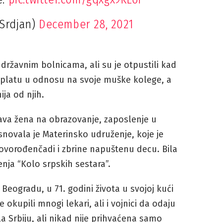
Srdjan)
December 28, 2021
državnim bolnicama, ali su je otpustili kad
u platu u odnosu na svoje muške kolege, a
ija od njih.
rava žena na obrazovanje, zaposlenje u
ovala je Materinsko udruženje, koje je
ovorođenčadi i zbrine napuštenu decu. Bila
nja “Kolo srpskih sestara”.
Beogradu, u 71. godini života u svojoj kući
 okupili mnogi lekari, ali i vojnici da odaju
a Srbiju, ali nikad nije prihvaćena samo