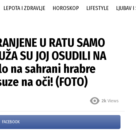
LEPOTA I ZDRAVLJE
HOROSKOP
LIFESTYLE
LJUBAV I
I RANJENE U RATU SAMO
UŽA SU JOJ OSUDILI NA
lo na sahrani hrabre
uze na oči! (FOTO)
2k
Views
FACEBOOK