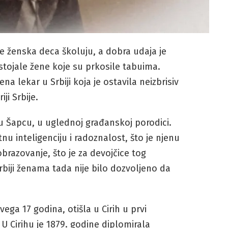
e ženska deca školuju, a dobra udaja je
ostojale žene koje su prkosile tabuima.
žena lekar u Srbiji koja je ostavila neizbrisiv
ji Srbije.
u Šapcu, u uglednoj građanskoj porodici.
tnu inteligenciju i radoznalost, što je njenu
razovanje, što je za devojčice tog
biji ženama tada nije bilo dozvoljeno da
ega 17 godina, otišla u Cirih u prvi
 U Cirihu je 1879. godine diplomirala