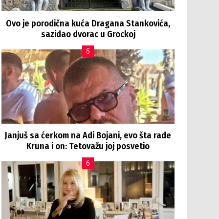
Ovo je porodična kuća Dragana Stankovića,
sazidao dvorac u Grockoj
Janjuš sa ćerkom na Adi Bojani, evo šta rade
Kruna i on: Tetovažu joj posvetio