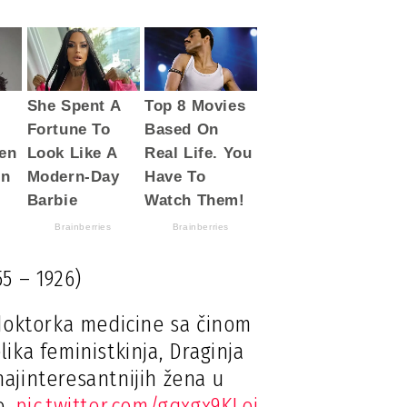
55 – 1926)
 doktorka medicine sa činom
lika feministkinja, Draginja
najinteresantnijih žena u
e.
pic.twitter.com/gqxgx9KLoi