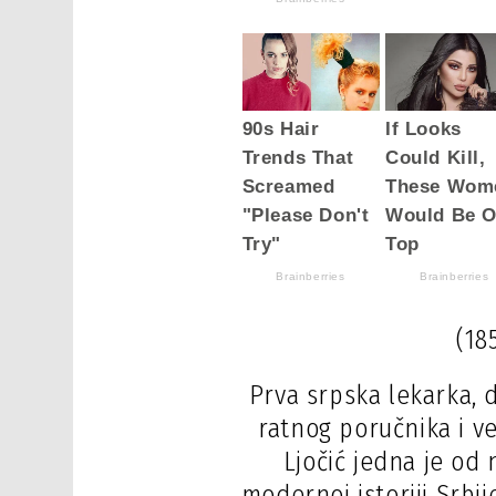
(18
Prva srpska lekarka,
ratnog poručnika i ve
Ljočić jedna je od 
modernoj istoriji Srbij