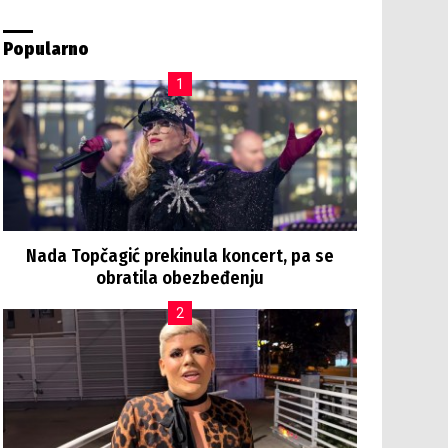
Popularno
Nada Topčagić prekinula koncert, pa se
obratila obezbeđenju