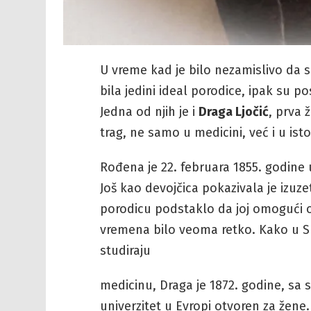
U vreme kad je bilo nezamislivo da s
bila jedini ideal porodice, ipak su p
Jedna od njih je i
Draga Ljočić
, prva 
trag, ne samo u medicini, već i u istori
Rođena je 22. februara 1855. godine 
Još kao devojčica pokazivala je izuze
porodicu podstaklo da joj omogući ob
vremena bilo veoma retko. Kako u Sr
studiraju
medicinu, Draga je 1872. godine, sa sv
univerzitet u Evropi otvoren za žene.