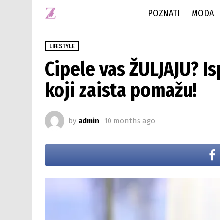
POZNATI
MODA
LIFESTYLE
Cipele vas ŽULJAJU? I
koji zaista pomažu!
by
admin
10 months ago