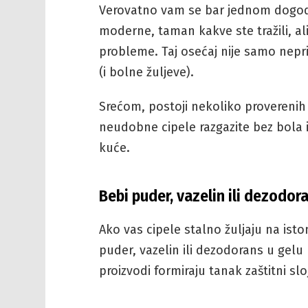
Verovatno vam se bar jednom dogodil
moderne, taman kakve ste tražili, ali
probleme. Taj osećaj nije samo nepri
(i bolne žuljeve).
Srećom, postoji nekoliko provereni
neudobne cipele razgazite bez bola i
kuće.
Bebi puder, vazelin ili dezodora
Ako vas cipele stalno žuljaju na is
puder, vazelin ili dezodorans u gelu 
proizvodi formiraju tanak zaštitni slo