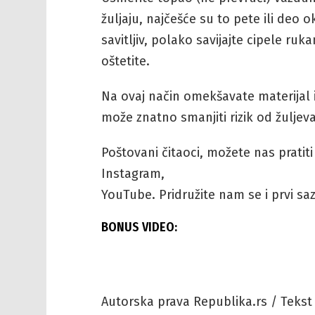
žuljaju, najčešće su to pete ili deo o
savitljiv, polako savijajte cipele ruk
oštetite.
Na ovaj način omekšavate materijal 
može znatno smanjiti rizik od žuljeva 
Poštovani čitaoci, možete nas pratit
Instagram,
YouTube. Pridružite nam se i prvi sazn
BONUS VIDEO:
Autorska prava Republika.rs / Tekst 