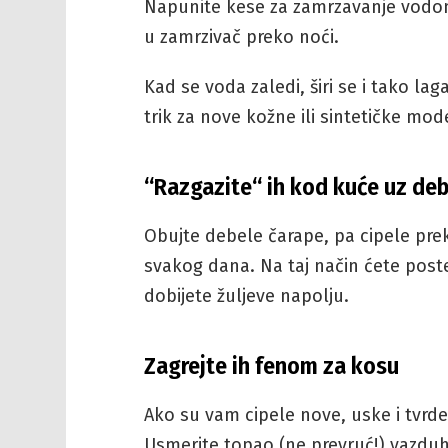
Napunite kese za zamrzavanje vodom i
u zamrzivač preko noći.
Kad se voda zaledi, širi se i tako la
trik za nove kožne ili sintetičke mod
“Razgazite“ ih kod kuće uz deb
Obujte debele čarape, pa cipele prek
svakog dana. Na taj način ćete poste
dobijete žuljeve napolju.
Zagrejte ih fenom za kosu
Ako su vam cipele nove, uske i tvrde
Usmerite topao (ne prevruć!) vazduh