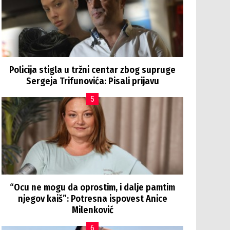
Policija stigla u tržni centar zbog supruge
Sergeja Trifunovića: Pisali prijavu
“Ocu ne mogu da oprostim, i dalje pamtim
njegov kaiš”: Potresna ispovest Anice
Milenković