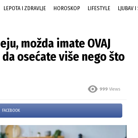
LEPOTA I ZDRAVLJE
HOROSKOP
LIFESTYLE
LJUBAV I
meju, možda imate OVAJ
a da osećate više nego što
999
Views
FACEBOOK