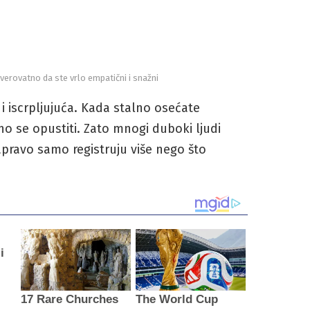
 verovatno da ste vrlo empatični i snažni
 i iscrpljujuća. Kada stalno osećate
o se opustiti. Zato mnogi duboki ljudi
zapravo samo registruju više nego što