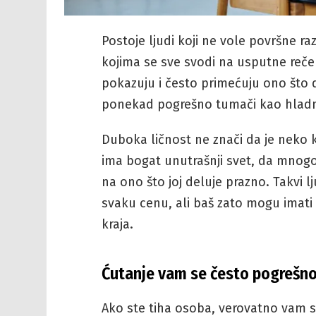
Postoje ljudi koji ne vole površne r
kojima se sve svodi na usputne reče
pokazuju i često primećuju ono što
ponekad pogrešno tumači kao hladne, 
Duboka ličnost ne znači da je neko 
ima bogat unutrašnji svet, da mnogo 
na ono što joj deluje prazno. Takvi 
svaku cenu, ali baš zato mogu imati
kraja.
Ćutanje vam se često pogrešn
Ako ste tiha osoba, verovatno vam s