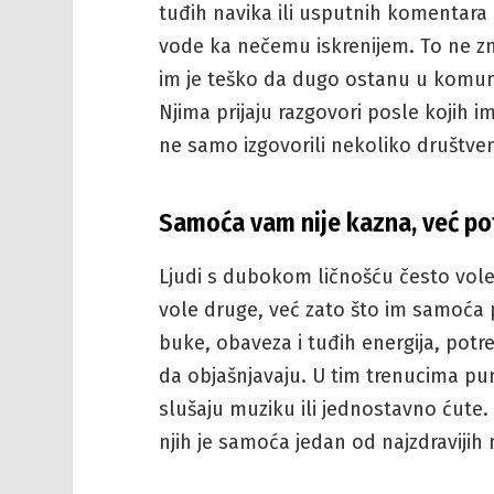
tuđih navika ili usputnih komentara
vode ka nečemu iskrenijem. To ne z
im je teško da dugo ostanu u komuni
Njima prijaju razgovori posle kojih i
ne samo izgovorili nekoliko društveno
Samoća vam nije kazna, već po
Ljudi s dubokom ličnošću često vol
vole druge, već zato što im samoća 
buke, obaveza i tuđih energija, potr
da objašnjavaju. U tim trenucima pune 
slušaju muziku ili jednostavno ćute.
njih je samoća jedan od najzdravijih 