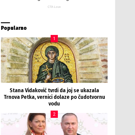
Popularno
Stana Vidaković tvrdi da joj se ukazala
Trnova Petka, vernici dolaze po čudotvornu
vodu