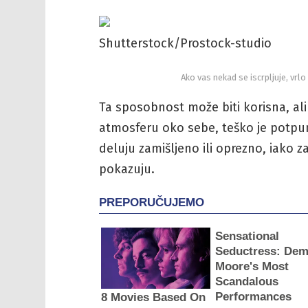
Shutterstock/Prostock-studio
Ako vas nekad se iscrpljuje, vrlo
Ta sposobnost može biti korisna, ali
atmosferu oko sebe, teško je potpun
deluju zamišljeno ili oprezno, iako 
pokazuju.