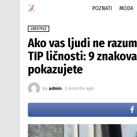
POZNATI
MODA
LIFESTYLE
Ako vas ljudi ne razu
TIP ličnosti: 9 znakov
pokazujete
by
admin
2 months ago