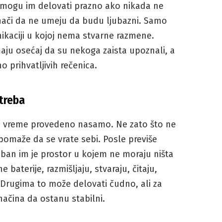
 mogu im delovati prazno ako nikada ne
nači da ne umeju da budu ljubazni. Samo
kaciji u kojoj nema stvarne razmene.
maju osećaj da su nekoga zaista upoznali, a
 prihvatljivih rečenica.
treba
e vreme provedeno nasamo. Ne zato što ne
pomaže da se vrate sebi. Posle previše
eban im je prostor u kojem ne moraju ništa
baterije, razmišljaju, stvaraju, čitaju,
 Drugima to može delovati čudno, ali za
načina da ostanu stabilni.