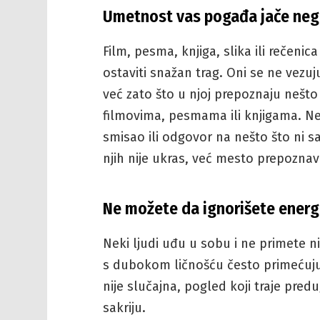
Umetnost vas pogađa jače neg
Film, pesma, knjiga, slika ili rečen
ostaviti snažan trag. Oni se ne vezu
već zato što u njoj prepoznaju nešto
filmovima, pesmama ili knjigama. Ne
smisao ili odgovor na nešto što ni 
njih nije ukras, već mesto prepoznav
Ne možete da ignorišete energi
Neki ljudi uđu u sobu i ne primete n
s dubokom ličnošću često primećuju
nije slučajna, pogled koji traje pred
sakriju.