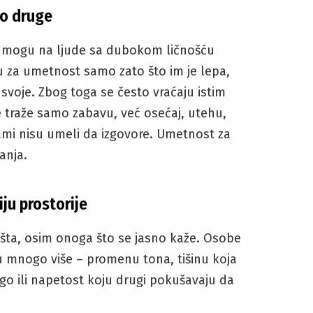
o druge
ica mogu na ljude sa dubokom ličnošću
ju za umetnost samo zato što im je lepa,
 svoje. Zbog toga se često vraćaju istim
 traže samo zabavu, već osećaj, utehu,
sami nisu umeli da izgovore. Umetnost za
anja.
ju prostorije
išta, osim onoga što se jasno kaže. Osobe
 mnogo više – promenu tona, tišinu koja
ugo ili napetost koju drugi pokušavaju da