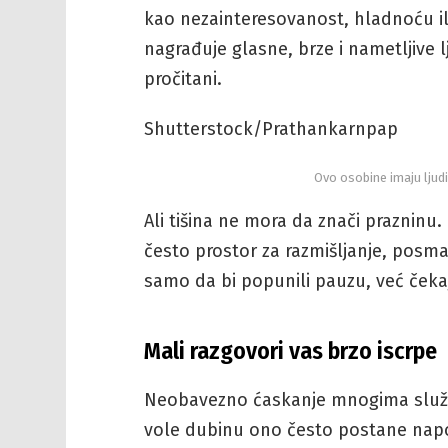
kao nezainteresovanost, hladnoću ili
nagrađuje glasne, brze i nametljive 
pročitani.
Shutterstock/Prathankarnpap
Ovo osobine imaju ljud
Ali tišina ne mora da znači prazninu
često prostor za razmišljanje, posma
samo da bi popunili pauzu, već čekaj
Mali razgovori vas brzo iscrpe
Neobavezno ćaskanje mnogima služi k
vole dubinu ono često postane napo