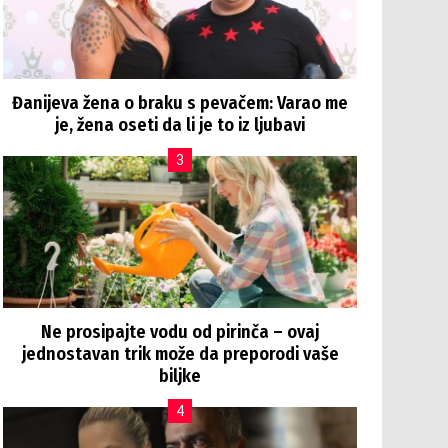
Đanijeva žena o braku s pevačem: Varao me
je, žena oseti da li je to iz ljubavi
Ne prosipajte vodu od pirinča – ovaj
jednostavan trik može da preporodi vaše
biljke