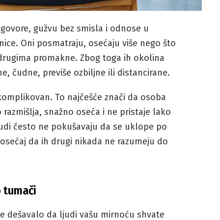
azgovore, gužvu bez smisla i odnose u
nice. Oni posmatraju, osećaju više nego što
 drugima promakne. Zbog toga ih okolina
čudne, previše ozbiljne ili distancirane.
komplikovan. To najčešće znači da osoba
razmišlja, snažno oseća i ne pristaje lako
ljudi često ne pokušavaju da se uklope po
 osećaj da ih drugi nikada ne razumeju do
o tumači
e dešavalo da ljudi vašu mirnoću shvate