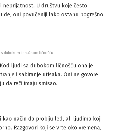
 neprijatnost. U društvu koje često
ljude, oni povučeniji lako ostanu pogrešno
i s dubokom i snažnom ličnošću
. Kod ljudi sa dubokom ličnošću ona je
tranje i sabiranje utisaka. Oni ne govore
u da reči imaju smisao.
ao način da probiju led, ali ljudima koji
rno. Razgovori koji se vrte oko vremena,