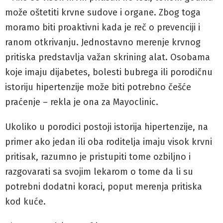
može oštetiti krvne sudove i organe. Zbog toga
moramo biti proaktivni kada je reč o prevenciji i
ranom otkrivanju. Jednostavno merenje krvnog
pritiska predstavlja važan skrining alat. Osobama
koje imaju dijabetes, bolesti bubrega ili porodičnu
istoriju hipertenzije može biti potrebno češće
praćenje – rekla je ona za Mayoclinic.
Ukoliko u porodici postoji istorija hipertenzije, na
primer ako jedan ili oba roditelja imaju visok krvni
pritisak, razumno je pristupiti tome ozbiljno i
razgovarati sa svojim lekarom o tome da li su
potrebni dodatni koraci, poput merenja pritiska
kod kuće.