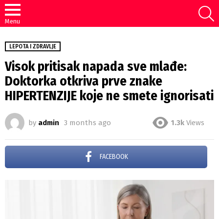
S
Menu
LEPOTA I ZDRAVLJE
Visok pritisak napada sve mlađe:
Doktorka otkriva prve znake
HIPERTENZIJE koje ne smete ignorisati
by
admin
3 months ago
1.3k
Views
FACEBOOK