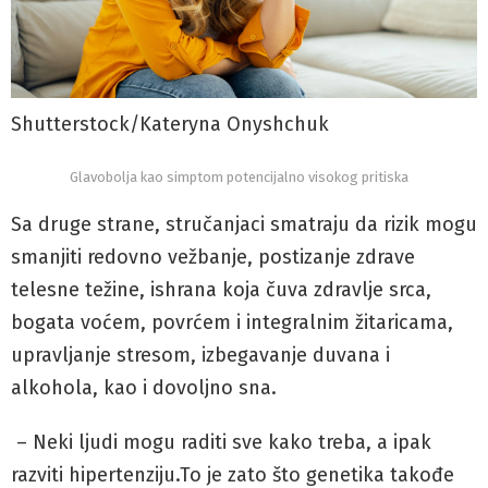
Shutterstock/Kateryna Onyshchuk
Glavobolja kao simptom potencijalno visokog pritiska
Sa druge strane, stručanjaci smatraju da rizik mogu
smanjiti redovno vežbanje, postizanje zdrave
telesne težine, ishrana koja čuva zdravlje srca,
bogata voćem, povrćem i integralnim žitaricama,
upravljanje stresom, izbegavanje duvana i
alkohola, kao i dovoljno sna.
– Neki ljudi mogu raditi sve kako treba, a ipak
razviti hipertenziju.To je zato što genetika takođe