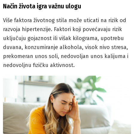
Način života igra važnu ulogu
Više faktora životnog stila može uticati na rizik od
razvoja hipertenzije. Faktori koji povećavaju rizik
uključuju gojaznost ili višak kilograma, upotrebu
duvana, konzumiranje alkohola, visok nivo stresa,
prekomeran unos soli, nedovoljan unos kalijuma i
nedovoljnu fizičku aktivnost.