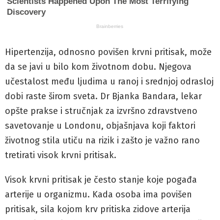
Hipertenzija, odnosno povišen krvni pritisak, može
da se javi u bilo kom životnom dobu. Njegova
učestalost među ljudima u ranoj i srednjoj odrasloj
dobi raste širom sveta. Dr Bjanka Bandara, lekar
opšte prakse i stručnjak za izvršno zdravstveno
savetovanje u Londonu, objašnjava koji faktori
životnog stila utiču na rizik i zašto je važno rano
tretirati visok krvni pritisak.
Visok krvni pritisak je često stanje koje pogađa
arterije u organizmu. Kada osoba ima povišen
pritisak, sila kojom krv pritiska zidove arterija