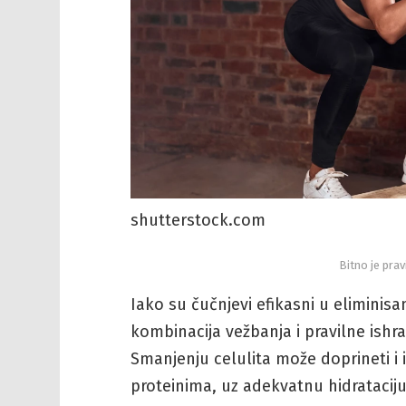
shutterstock.com
Bitno je prav
Iako su čučnjevi efikasni u eliminisa
kombinacija vežbanja i pravilne ishra
Smanjenju celulita može doprineti i 
proteinima, uz adekvatnu hidrataciju