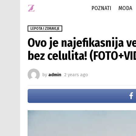
POZNATI
MODA
LEPOTA I ZDRAVLJE
Ovo je najefikasnija v
bez celulita! (FOTO+V
by
admin
2 years ago