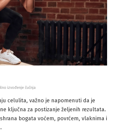
ilno izvođenje čučnja
nju celulita, važno je napomenuti da je
ne ključna za postizanje željenih rezultata.
ishrana bogata voćem, povrćem, vlaknima i
.