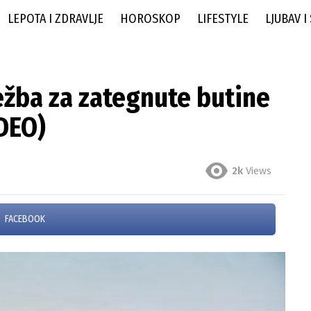
LEPOTA I ZDRAVLJE
HOROSKOP
LIFESTYLE
LJUBAV I
ežba za zategnute butine
IDEO)
2k
Views
FACEBOOK