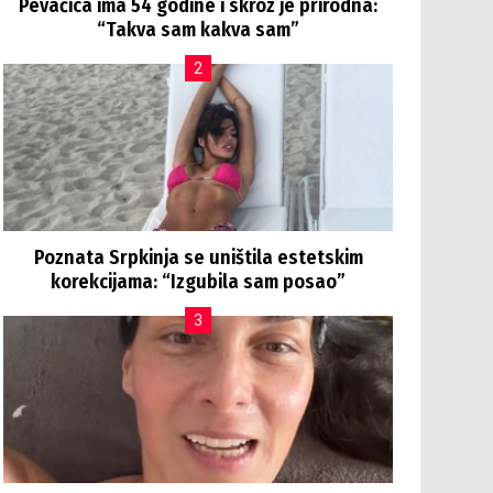
Pevačica ima 54 godine i skroz je prirodna:
“Takva sam kakva sam”
Poznata Srpkinja se uništila estetskim
korekcijama: “Izgubila sam posao”