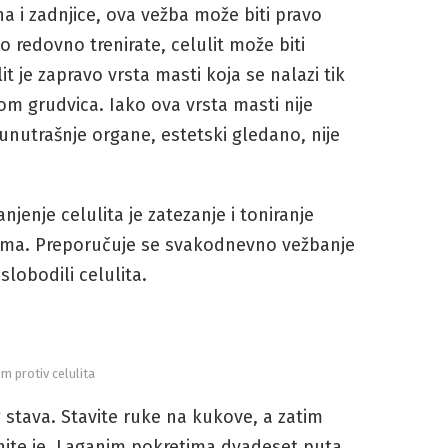
a i zadnjice, ova vežba može biti pravo
ko redovno trenirate, celulit može biti
lit je zapravo vrsta masti koja se nalazi tik
nom grudvica. Iako ova vrsta masti nije
unutrašnje organe, estetski gledano, nije
njenje celulita je zatezanje i toniranje
inama. Preporučuje se svakodnevno vežbanje
slobodili celulita.
m protiv celulita
stava. Stavite ruke na kukove, a zatim
nite je. Laganim pokretima dvadeset puta