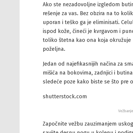
Ako ste nezadovoljne izgledom butin
rešenje za vas. Bez obzira na to koli
uporan i teško ga je eliminisati. Celu
ispod kože, čineći je kvrgavom i pu
toliko štetna kao ona koja okružuje 
poželjna.
Jedan od najefikasnijih načina za sma
mišića na bokovima, zadnjici i but
sledeće poze kako biste se što pre o
shutterstock.com
Vežbanje
Započnite vežbu zauzimanjem uskog 
savijte desnu nogu u kolenu i podig