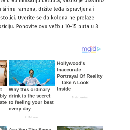
e u eliminisanju celulita, važno je pravilno
 širinu ramena, držite leđa ispravljena i
stolici. Uverite se da kolena ne prelaze
oziciju. Ponovite ovu vežbu 10-15 puta u 3