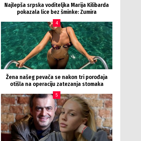
Najlepša srpska voditeljka Marija Kilibarda
pokazala lice bez šminke: Zumira
Žena našeg pevača se nakon tri porođaja
otišla na operaciju zatezanja stomaka