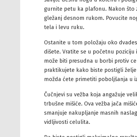
gurnite petu ka plafonu. Nakon što z
gležanj desnom rukom. Povucite nog
tela i levu ruku.
Ostanite u tom položaju oko dvadese
dišete. Vratite se u početnu poziciju
može biti presudna u borbi protiv ce
praktikujete kako biste postigli želj
možda ćete primetiti poboljšanja u i
Čučnjevi su vežba koja angažuje veliki 
trbušne mišiće. Ova vežba jača mišić
smanjuje nakupljanje masnih naslag
vidljivosti celulita.