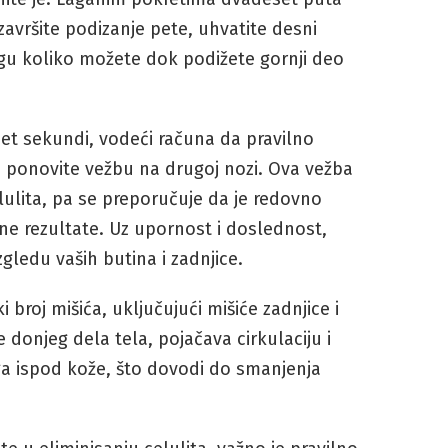
avršite podizanje pete, uhvatite desni
u koliko možete dok podižete gornji deo
t sekundi, vodeći računa da pravilno
 i ponovite vežbu na drugoj nozi. Ova vežba
lulita, pa se preporučuje da je redovno
ene rezultate. Uz upornost i doslednost,
zgledu vaših butina i zadnjice.
broj mišića, uključujući mišiće zadnjice i
e donjeg dela tela, pojačava cirkulaciju i
a ispod kože, što dovodi do smanjenja