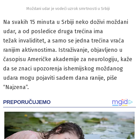
Moždani udar je vodeći uzrok smrtnosti u Srbiji
Na svakih 15 minuta u Srbiji neko doživi moždani
udar, a od posledice druga trećina ima
težak invaliditet, a samo se jedna trećina vraća
ranijim aktivnostima. Istraživanje, objavljeno u
časopisu Američke akademije za neurologiju, kaže
da se znaci upozorenja ishemijskog moždanog
udara mogu pojaviti sadem dana ranije, piše
“Najzena”.