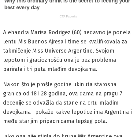
Alehandra Marisa Rodrigez (60) nedavno je ponela
lentu Mis Buenos Ajresa i time se kvalifikovala za
takmičenje Miss Universe Argentine. Svojom
lepotom i gracioznošću ona je bez problema
parirala i tri puta mlađim devojkama.
Nakon što je prošle godine ukinuta starosna
granica od 18 i 28 godina, ova dama na pragu 7
decenije se odvažila da stane na crtu mlađim
devojkama i pokaže kakve lepotice ima Argentina i
među starijim pripadnicama lepšeg pola.
Iako ona nije stigla do krune Mis Argentine ova