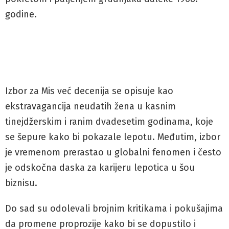
godine.
Izbor za Mis već decenija se opisuje kao
ekstravagancija neudatih žena u kasnim
tinejdžerskim i ranim dvadesetim godinama, koje
se šepure kako bi pokazale lepotu. Međutim, izbor
je vremenom prerastao u globalni fenomen i često
je odskočna daska za karijeru lepotica u šou
biznisu.
Do sad su odolevali brojnim kritikama i pokušajima
da promene proprozije kako bi se dopustilo i