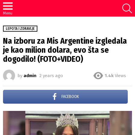
S
Menu
LEPOTA I ZDRAVLJE
Na izboru za Mis Argentine izgledala
je kao milion dolara, evo šta se
dogodilo! (FOTO+VIDEO)
by
admin
2 years ago
1.4k
Views
FACEBOOK