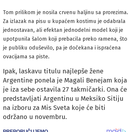
Tom prilikom je nosila crvenu haljinu sa prorezima.
Za izlazak na pisu u kupaćem kostimu je odabrala
jednostavan, ali efektan jednodelni model koji je
upotpunila šalom koji prebacila preko ramena, što
je publiku oduševilo, pa je dočekana i ispraćena
ovacijama sa piste.
Ipak, laskavu titulu najlepše žene
Argentine ponela je Magali Benejam koja
je iza sebe ostavila 27 takmičarki. Ona će
predstavljati Argentinu u Meksiko Sitiju
na izboru za Mis Sveta koje će biti
održano u novembru.