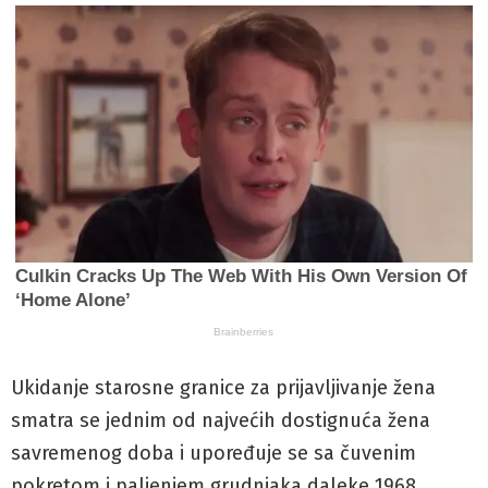
Ukidanje starosne granice za prijavljivanje žena
smatra se jednim od najvećih dostignuća žena
savremenog doba i upoređuje se sa čuvenim
pokretom i paljenjem grudnjaka daleke 1968.