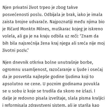
Njen privatni život trpeo je zbog takve
posvećenosti poslu. Odbijala je brak, iako je imala
zaista brojne udvarače. Najpoznatiji među njima bio
je Ričard Monktn Milnes, muškarac kojeg je iskreno
volela, ali ga je na kraju odbila uz reči: “Znam da
bih bila najsrećnija žena kraj njega ali sreća nije moj
životni poziv.”
Njen dnevnik otkriva bolne unutrašnje borbe,
ogromnu usamljenost, razočaranje u ljude i osećaj
da je posvetila najlepše godine ljudima koji to
apsolutno ne cene. U poznim godinama povukla
se u sobu iz koje se trudila da skoro ne izlazi. I
dalje je redovno pisala izveštaje, slala pisma kraljici
i reformisala zdravstveni sistem, ali je starila kao