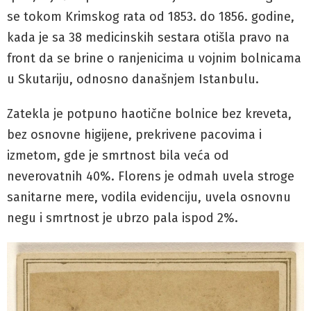
se tokom Krimskog rata od 1853. do 1856. godine,
kada je sa 38 medicinskih sestara otišla pravo na
front da se brine o ranjenicima u vojnim bolnicama
u Skutariju, odnosno današnjem Istanbulu.
Zatekla je potpuno haotične bolnice bez kreveta,
bez osnovne higijene, prekrivene pacovima i
izmetom, gde je smrtnost bila veća od
neverovatnih 40%. Florens je odmah uvela stroge
sanitarne mere, vodila evidenciju, uvela osnovnu
negu i smrtnost je ubrzo pala ispod 2%.