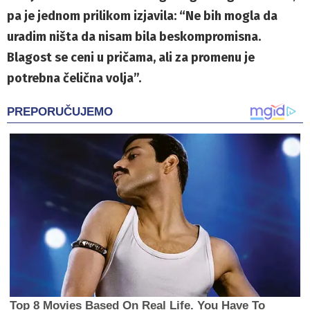
pa je jednom prilikom izjavila: “Ne bih mogla da
uradim ništa da nisam bila beskompromisna.
Blagost se ceni u pričama, ali za promenu je
potrebna čelična volja”.