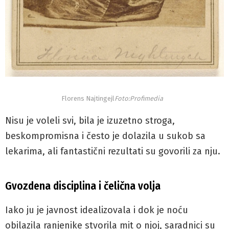
Florens Najtingejl
Foto:Profimedia
Nisu je voleli svi, bila je izuzetno stroga,
beskompromisna i često je dolazila u sukob sa
lekarima, ali fantastični rezultati su govorili za nju.
Gvozdena disciplina i čelična volja
Iako ju je javnost idealizovala i dok je noću
obilazila ranjenike stvorila mit o njoj, saradnici su