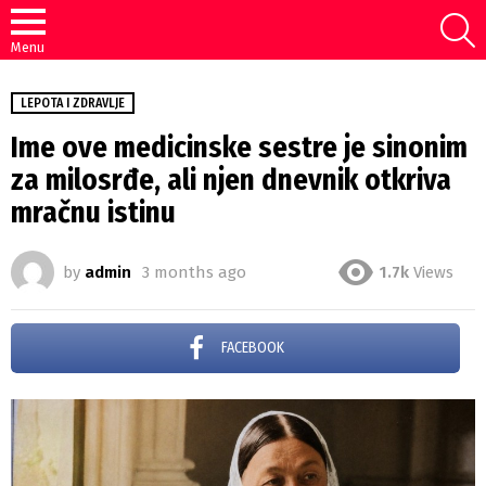
S
Menu
LEPOTA I ZDRAVLJE
Ime ove medicinske sestre je sinonim
za milosrđe, ali njen dnevnik otkriva
mračnu istinu
by
admin
3 months ago
1.7k
Views
FACEBOOK