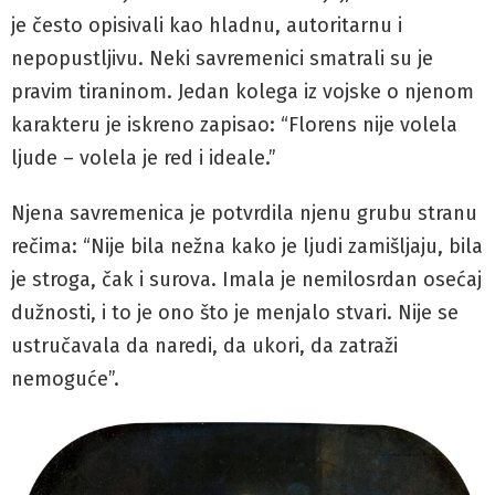
je često opisivali kao hladnu, autoritarnu i
nepopustljivu. Neki savremenici smatrali su je
pravim tiraninom. Jedan kolega iz vojske o njenom
karakteru je iskreno zapisao: “Florens nije volela
ljude – volela je red i ideale.”
Njena savremenica je potvrdila njenu grubu stranu
rečima: “Nije bila nežna kako je ljudi zamišljaju, bila
je stroga, čak i surova. Imala je nemilosrdan osećaj
dužnosti, i to je ono što je menjalo stvari. Nije se
ustručavala da naredi, da ukori, da zatraži
nemoguće”.