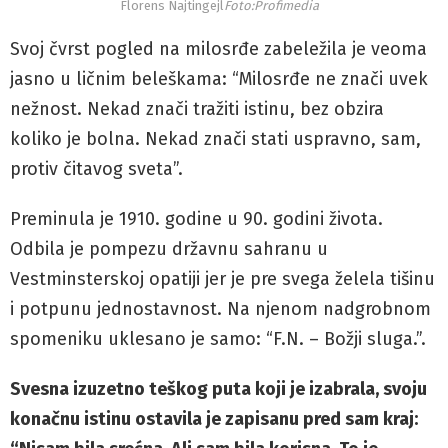
Florens Najtingejl
Foto:Profimedia
Svoj čvrst pogled na milosrđe zabeležila je veoma
jasno u ličnim beleškama: “Milosrđe ne znači uvek
nežnost. Nekad znači tražiti istinu, bez obzira
koliko je bolna. Nekad znači stati uspravno, sam,
protiv čitavog sveta”.
Preminula je 1910. godine u 90. godini života.
Odbila je pompezu državnu sahranu u
Vestminsterskoj opatiji jer je pre svega želela tišinu
i potpunu jednostavnost. Na njenom nadgrobnom
spomeniku uklesano je samo: “F.N. – Božji sluga.”.
Svesna izuzetno teškog puta koji je izabrala, svoju
konačnu istinu ostavila je zapisanu pred sam kraj: