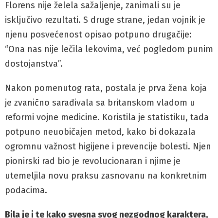
Florens nije želela sažaljenje, zanimali su je
isključivo rezultati. S druge strane, jedan vojnik je
njenu posvećenost opisao potpuno drugačije:
“Ona nas nije lečila lekovima, već pogledom punim
dostojanstva”.
Nakon pomenutog rata, postala je prva žena koja
je zvanično sarađivala sa britanskom vladom u
reformi vojne medicine. Koristila je statistiku, tada
potpuno neuobičajen metod, kako bi dokazala
ogromnu važnost higijene i prevencije bolesti. Njen
pionirski rad bio je revolucionaran i njime je
utemeljila novu praksu zasnovanu na konkretnim
podacima.
Bila je i te kako svesna svog nezgodnog karaktera,