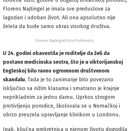
Florens Najtingel je imala sve preduslove za
lagodan i udoban život. Ali ona apsolutno nije
želela da bude samo ukras visokog društva.
Florens Najtingejl
Foto:Profimedia
U 24. godini obavestila je roditelje da želi da
postane
medicinska sestra
, što je u viktorijanskoj
Engleskoj bilo ravno ogromnom društvenom
skandalu.
Tada je to zanimanje bilo povezano
isključivo sa nižim klasama i smatrano je krajnje
neprikladnim za jednu damu. Uprkos strogom
protivljenju porodice, školovala se u Nemačkoj i
ubrzo preuzela upravljanje klinikom u Londonu.
Ipak, ključna prekretnica u njenom životu dogodila