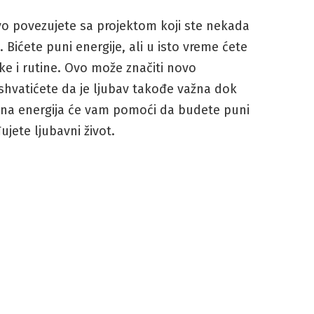
o povezujete sa projektom koji ste nekada
a. Bićete puni energije, ali u isto vreme ćete
ke i rutine. Ovo može značiti novo
 shvatićete da je ljubav takođe važna dok
čna energija će vam pomoći da budete puni
ujete ljubavni život.