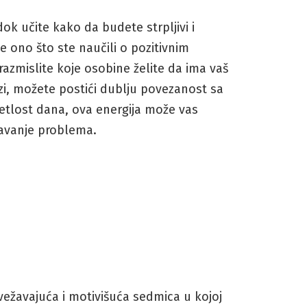
k učite kako da budete strpljivi i
e ono što ste naučili o pozitivnim
razmislite koje osobine želite da ima vaš
zi, možete postići dublju povezanost sa
vetlost dana, ova energija može vas
ešavanje problema.
svežavajuća i motivišuća sedmica u kojoj