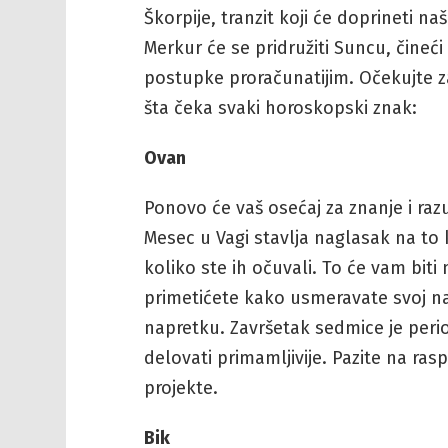
Škorpije, tranzit koji će doprineti 
Merkur će se pridružiti Suncu, čineć
postupke proračunatijim. Očekujte z
šta čeka svaki horoskopski znak:
Ovan
Ponovo će vaš osećaj za znanje i raz
Mesec u Vagi stavlja naglasak na to 
koliko ste ih očuvali. To će vam bit
primetićete kako usmeravate svoj na
napretku. Završetak sedmice je peri
delovati primamljivije. Pazite na ra
projekte.
Bik