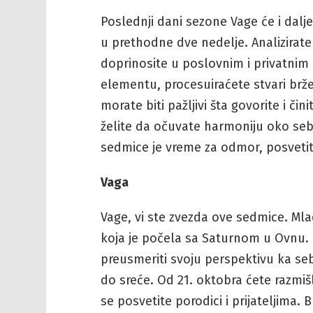
Poslednji dani sezone Vage će i dalje
u prethodne dve nedelje. Analizirate
doprinosite u poslovnim i privatnim
elementu, procesuiraćete stvari brže 
morate biti pažljivi šta govorite i či
želite da očuvate harmoniju oko sebe
sedmice je vreme za odmor, posvetit
Vaga
Vage, vi ste zvezda ove sedmice. Ml
koja je počela sa Saturnom u Ovnu.
preusmeriti svoju perspektivu ka seb
do sreće. Od 21. oktobra ćete razmišl
se posvetite porodici i prijateljima. 