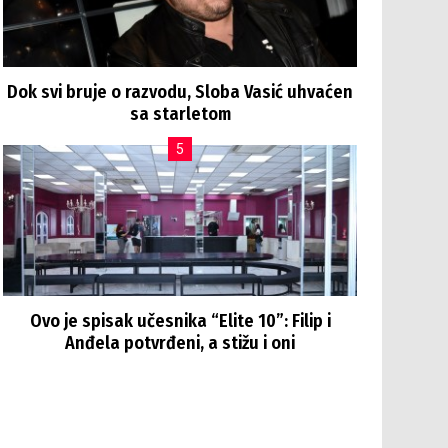
Dok svi bruje o razvodu, Sloba Vasić uhvaćen
sa starletom
Ovo je spisak učesnika “Elite 10”: Filip i
Anđela potvrđeni, a stižu i oni