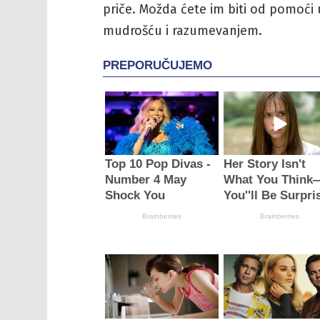
priče. Možda ćete im biti od pomoći u
mudrošću i razumevanjem.