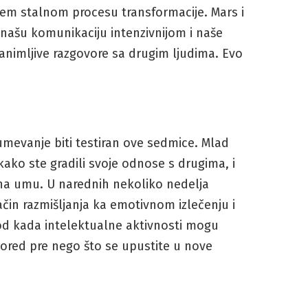
našem stalnom procesu transformacije. Mars i
i našu komunikaciju intenzivnijom i naše
animljive razgovore sa drugim ljudima. Evo
umevanje biti testiran ove sedmice. Mlad
kako ste gradili svoje odnose s drugima, i
i na umu. U narednih nekoliko nedelja
čin razmišljanja ka emotivnom izlečenju i
od kada intelektualne aktivnosti mogu
spored pre nego što se upustite u nove