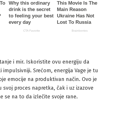
nje i mir. Iskoristite ovu energiju da
ti impulsivniji. Srećom, energija Vage je tu
je emocije na produktivan način. Ovo je
 u svoj proces napretka, čak i uz izazove
 se na to da izlečite svoje rane.