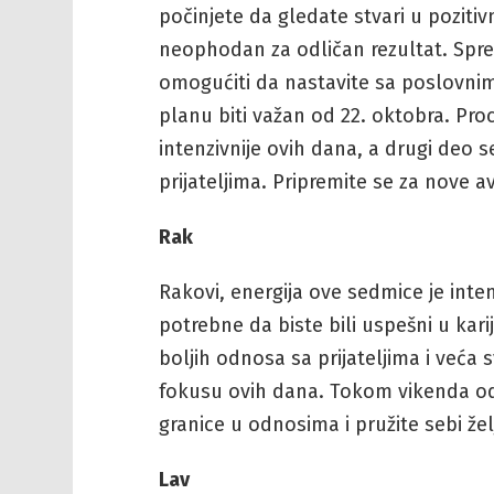
počinjete da gledate stvari u pozitiv
neophodan za odličan rezultat. Spr
omogućiti da nastavite sa poslovni
planu biti važan od 22. oktobra. Proc
intenzivnije ovih dana, a drugi deo
prijateljima. Pripremite se za nove a
Rak
Rakovi, energija ove sedmice je inten
potrebne da biste bili uspešni u kari
boljih odnosa sa prijateljima i veća 
fokusu ovih dana. Tokom vikenda odv
granice u odnosima i pružite sebi že
Lav