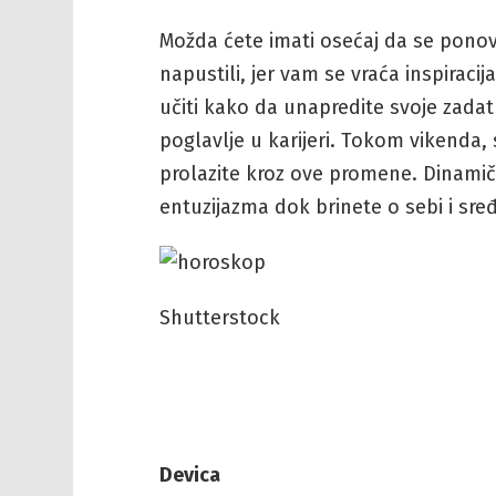
Možda ćete imati osećaj da se ponov
napustili, jer vam se vraća inspiracij
učiti kako da unapredite svoje zadat
poglavlje u karijeri. Tokom vikenda,
prolazite kroz ove promene. Dinami
entuzijazma dok brinete o sebi i sređ
Shutterstock
Devica