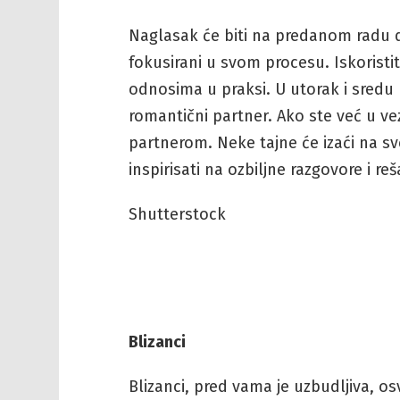
Naglasak će biti na predanom radu do
fokusirani u svom procesu. Iskoristit
odnosima u praksi. U utorak i sredu 
romantični partner. Ako ste već u ve
partnerom. Neke tajne će izaći na s
inspirisati na ozbiljne razgovore i r
Shutterstock
Blizanci
Blizanci, pred vama je uzbudljiva, o