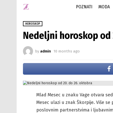
POZNATI
MODA
HOROSKOP
Nedeljni horoskop od 
by
admin
10 months ago
Mlad Mesec u znaku Vage otvara sedm
Mesec ulazi u znak Škorpije. Više s
poslovnim partnerstvima i ljubavnim