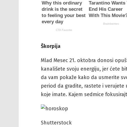
Škorpija
Mlad Mesec 21. oktobra donosi opušta
kanališete svoju energiju, jer ćete bi
da vam pokaže kako da usmerite svo
period da gradite, rastete i verujete
koje imate. Kajem sedmice fokusirajte
Shutterstock