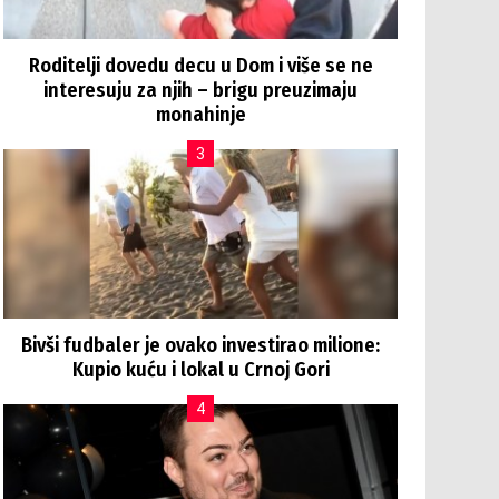
Roditelji dovedu decu u Dom i više se ne
interesuju za njih – brigu preuzimaju
monahinje
Bivši fudbaler je ovako investirao milione:
Kupio kuću i lokal u Crnoj Gori