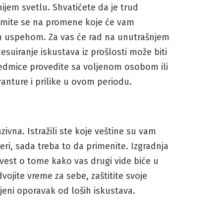
nijem svetlu. Shvatićete da je trud
emite se na promene koje će vam
m uspehom. Za vas će rad na unutrašnjem
esuiranje iskustava iz prošlosti može biti
 sedmice provedite sa voljenom osobom ili
vanture i prilike u ovom periodu.
zivna. Istražili ste koje veštine su vam
jeri, sada treba to da primenite. Izgradnja
svest o tome kako vas drugi vide biće u
ojite vreme za sebe, zaštitite svoje
ljeni oporavak od loših iskustava.