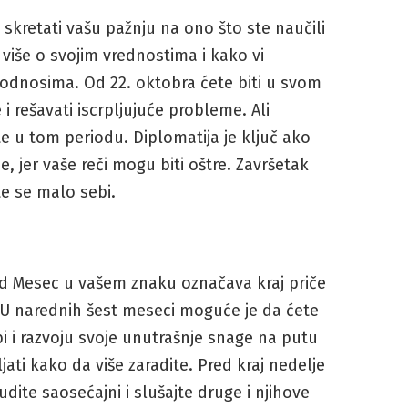
 skretati vašu pažnju na ono što ste naučili
 više o svojim vrednostima i kako vi
 odnosima. Od 22. oktobra ćete biti u svom
i rešavati iscrpljujuće probleme. Ali
nite u tom periodu. Diplomatija je ključ ako
, jer vaše reči mogu biti oštre. Završetak
e se malo sebi.
ad Mesec u vašem znaku označava kraj priče
 U narednih šest meseci moguće je da ćete
i i razvoju svoje unutrašnje snage na putu
jati kako da više zaradite. Pred kraj nedelje
Budite saosećajni i slušajte druge i njihove