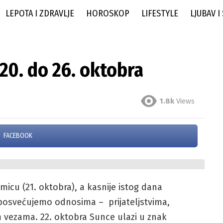
LEPOTA I ZDRAVLJE
HOROSKOP
LIFESTYLE
LJUBAV I
20. do 26. oktobra
1.8k
Views
FACEBOOK
icu (21. oktobra), a kasnije istog dana
e posvećujemo odnosima – prijateljstvima,
 vezama. 22. oktobra Sunce ulazi u znak