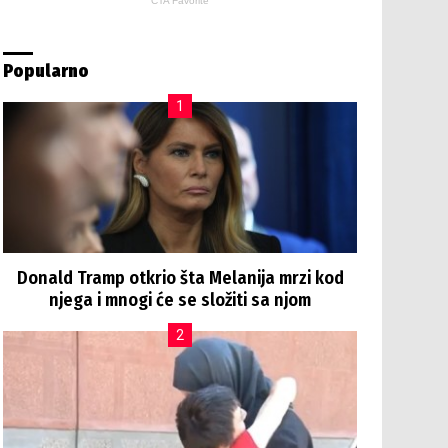
Popularno
Donald Tramp otkrio šta Melanija mrzi kod
njega i mnogi će se složiti sa njom