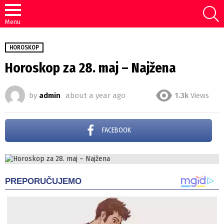
S
Menu
HOROSKOP
Horoskop za 28. maj – Najžena
by
admin
about a year ago
1.3k
Views
FACEBOOK