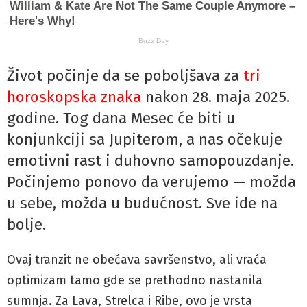
Život počinje da se poboljšava za
tri
horoskopska znaka
nakon 28. maja 2025.
godine. Tog dana Mesec će biti u
konjunkciji sa Jupiterom, a nas očekuje
emotivni rast i duhovno samopouzdanje.
Počinjemo ponovo da verujemo — možda
u sebe, možda u budućnost. Sve ide na
bolje.
Ovaj tranzit ne obećava savršenstvo, ali vraća
optimizam tamo gde se prethodno nastanila
sumnja. Za Lava, Strelca i Ribe, ovo je vrsta