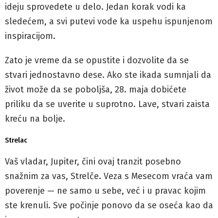
ideju sprovedete u delo. Jedan korak vodi ka
sledećem, a svi putevi vode ka uspehu ispunjenom
inspiracijom.
Zato je vreme da se opustite i dozvolite da se
stvari jednostavno dese. Ako ste ikada sumnjali da
život može da se poboljša, 28. maja dobićete
priliku da se uverite u suprotno. Lave, stvari zaista
kreću na bolje.
Strelac
Vaš vladar, Jupiter, čini ovaj tranzit posebno
snažnim za vas, Strelče. Veza s Mesecom vraća vam
poverenje — ne samo u sebe, već i u pravac kojim
ste krenuli. Sve počinje ponovo da se oseća kao da