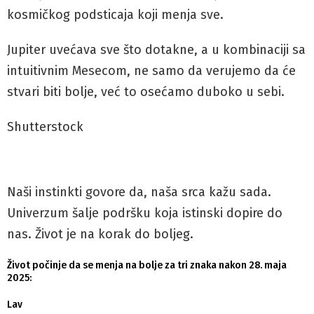
kosmičkog podsticaja koji menja sve.
Jupiter uvećava sve što dotakne, a u kombinaciji sa
intuitivnim Mesecom, ne samo da verujemo da će
stvari biti bolje, već to osećamo duboko u sebi.
Shutterstock
Naši instinkti govore da, naša srca kažu sada.
Univerzum šalje podršku koja istinski dopire do
nas. Život je na korak do boljeg.
Život počinje da se menja na bolje za tri znaka nakon 28. maja
2025:
Lav