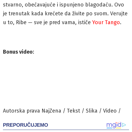
stvarno, obećavajuće i ispunjeno blagodaću. Ovo
je trenutak kada krećete da živite po svom. Verujte
u to, Ribe — sve je pred vama, ističe
Your Tango
.
Bonus video:
Autorska prava NajZena / Tekst / Slika / Video /