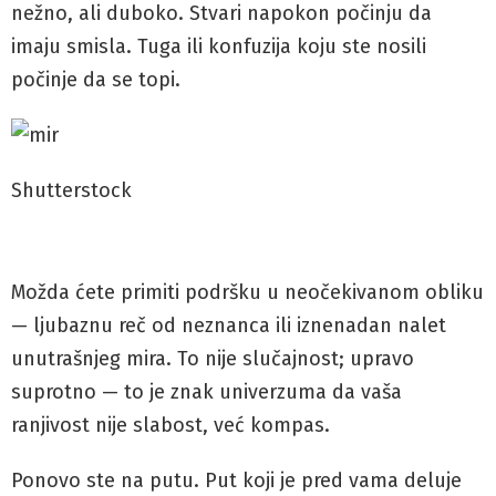
nežno, ali duboko. Stvari napokon počinju da
imaju smisla. Tuga ili konfuzija koju ste nosili
počinje da se topi.
Shutterstock
Možda ćete primiti podršku u neočekivanom obliku
— ljubaznu reč od neznanca ili iznenadan nalet
unutrašnjeg mira. To nije slučajnost; upravo
suprotno — to je znak univerzuma da vaša
ranjivost nije slabost, već kompas.
Ponovo ste na putu. Put koji je pred vama deluje